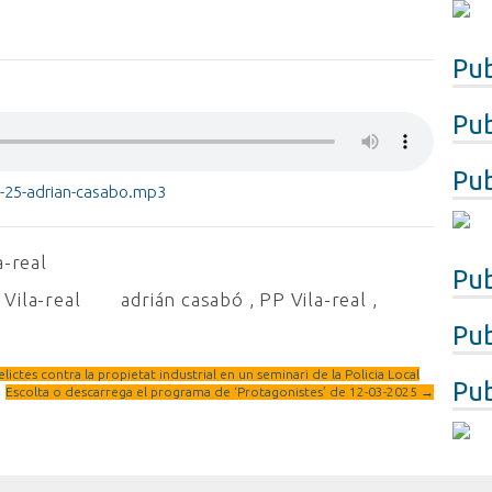
Pub
Pub
Pub
3-25-adrian-casabo.mp3
a-real
Pub
Vila-real
adrián casabó
,
PP Vila-real
,
Pub
elictes contra la propietat industrial en un seminari de la Policia Local
Pub
Escolta o descarrega el programa de ‘Protagonistes’ de 12-03-2025
→