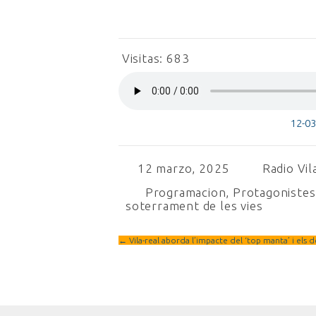
Visitas:
683
12-0
12 marzo, 2025
Radio Vil
Programacion
,
Protagonistes 
soterrament de les vies
←
Vila-real aborda l’impacte del ‘top manta’ i els d