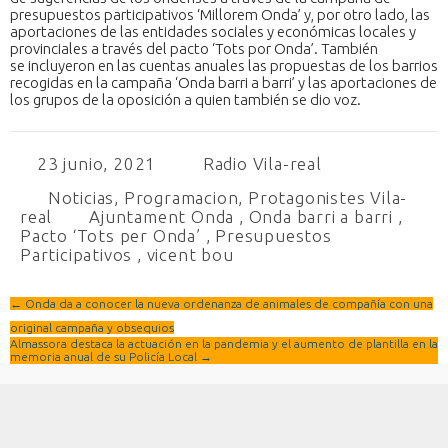
presupuestos participativos ‘Millorem Onda’ y, por otro lado, las
aportaciones de las entidades sociales y económicas locales y
provinciales a través del pacto ‘Tots por Onda’. También
se incluyeron en las cuentas anuales las propuestas de los barrios
recogidas en la campaña ‘Onda barri a barri’ y las aportaciones de
los grupos de la oposición a quien también se dio voz.
23 junio, 2021
Radio Vila-real
Noticias
,
Programacion
,
Protagonistes Vila-
real
Ajuntament Onda
,
Onda barri a barri
,
Pacto ‘Tots per Onda’
,
Presupuestos
Participativos
,
vicent bou
←
Onda da a conocer la nueva ordenanza de animales de compañía con una
original campaña y obsequios
Almassora destaca la actuación en la pandemia y el aumento de plantilla en la
memoria anual de su Policía Local
→