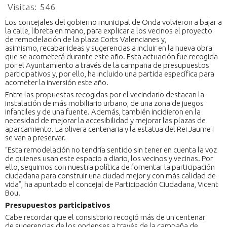
Visitas:
546
Los concejales del gobierno municipal de Onda volvieron a bajar a
la calle, libreta en mano, para explicar a los vecinos el proyecto
de remodelación de la plaza Corts Valencianes y,
asimismo, recabar ideas y sugerencias a incluir en la nueva obra
que se acometerá durante este año. Esta actuación fue recogida
por el Ayuntamiento a través de la campaña de presupuestos
participativos y, por ello, ha incluido una partida específica para
acometer la inversión este año.
Entre las propuestas recogidas por el vecindario destacan la
instalación de más mobiliario urbano, de una zona de juegos
infantiles y de una fuente. Además, también incidieron en la
necesidad de mejorar la accesibilidad y mejorar las plazas de
aparcamiento. La olivera centenaria y la estatua del Rei Jaume I
se van a preservar.
“Esta remodelación no tendría sentido sin tener en cuenta la voz
de quienes usan este espacio a diario, los vecinos y vecinas. Por
ello, seguimos con nuestra política de fomentar la participación
ciudadana para construir una ciudad mejor y con más calidad de
vida”, ha apuntado el concejal de Participación Ciudadana, Vicent
Bou.
Presupuestos participativos
Cabe recordar que el consistorio recogió más de un centenar
de sugerencias de los ondenses a través de la campaña de