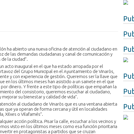
Pub
Pub
Pub
llón ha abierto una nueva oficina de atención al ciudadano en
avoz de las demandas ciudadanas y canal de comunicación y
 de la ciudad”.
n un acto inaugural en el que ha estado arropada por el
 portavoz del Grupo Municipal en el Ayuntamiento de Vinaròs,
Pub
ente y con experiencia de gestión. Queremos ser la llave que
e en los últimos meses han asistido a un sainete en el que
or dinero. Y frente a este tipo de políticas que empañan la
Pub
amiento del consistorio, queremos escuchar al ciudadano,
 mejorar su bienestar y calidad de vida”.
 atención al ciudadano de Vinaròs que es una ventana abierta
Pub
nas que ya operan de forma cercana y útil en localidades
, Xilxes o Vilafamés”.
lquier acción política. Pisar la calle, escuchar a los vecinos y
mos visto en los últimos meses como esa función prioritaria
nvertir en protagonistas a partidos que se cruzan