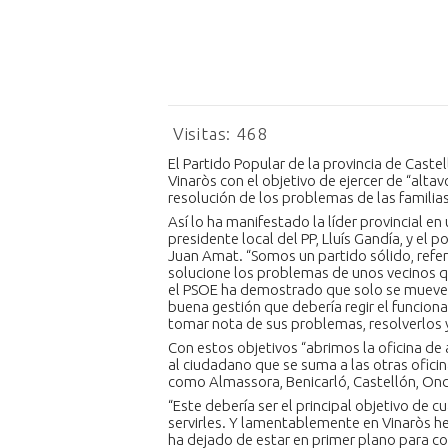
Visitas:
468
El Partido Popular de la provincia de Caste
Vinaròs con el objetivo de ejercer de “alt
resolución de los problemas de las familias
Así lo ha manifestado la líder provincial e
presidente local del PP, Lluís Gandía, y el
Juan Amat. “Somos un partido sólido, refer
solucione los problemas de unos vecinos qu
el PSOE ha demostrado que solo se mueve p
buena gestión que debería regir el funcion
tomar nota de sus problemas, resolverlos y
Con estos objetivos “abrimos la oficina de
al ciudadano que se suma a las otras ofici
como Almassora, Benicarló, Castellón, Onda
“Este debería ser el principal objetivo de cua
servirles. Y lamentablemente en Vinaròs he
ha dejado de estar en primer plano para co