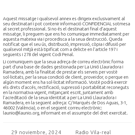
Aquest missatge i qualsevol annex es dirigeix exclusivament al
seu destinatari i pot contenir informació CONFIDENCIAL sotmesa
al secret professional. Si no és el destinatari final d’aquest
missatge, li preguem que ens ho comunique immediatament per
aquesta mateixa via i procedisca a la seua destrucció. Queda
notificat que el seu ús, distribució, impressió, còpia i difusió per
qualsevol mitjà està tipificat com a delicte en l’article 197 i
següents i 278 del vigent Codi Penal.
Li comuniquem que la seua adreça de correu electrònic forma
part d’una base de dades gestionada per La Unió Llauradora i
Ramadera, amb la finalitat de prestar els serveis per vostè
sol·licitats, per la seua condició de client, proveïdor, o perque en
algún moment ens ha sol·licitat informació. Vostè podrà exercir
els drets d’accés, rectificació, supressió i portabilitat reconeguts
en la normativa vigent, mitjançant escrit, juntament amb
l’acreditació de la seua identitat a per La Unió Llauradora i
Ramadera, en la següent adreça: C/ Marqués de Dos Aguas, 3-1,
46002 (València), o en el següent correu electrònic:
launio@launio.org, informant en el assumpte del dret exercitat.
29 noviembre, 2024
Radio Vila-real