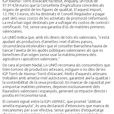
IGP Xixona i Torró d’Alacant ha rebut, enguany, un total de
97.914,58 euros que la Conselleria d’Agricultura concedeix als
òrgans de gestió de les figures de qualitat. D’aquest import,
12.796,13 euros, els ha destinats el Consell Regulador a pagar
part dels seus costos de les activitats de promoció i informació.
La resta han sigut destinats per a sufragar els costos de control i
certificació. Tot, sense una garantia d’ús de matèries primeres
valencianes.
LA UNIÓ indica que, amb els diners de tots els valencians, “s’està
ajudant als productors d’ametles i mel d’altres països,
circumstància intolerable i que el conseller Barrachina hauria de
tancar l’aixeta de les ajudes públiques valencianes als que es
beneficien d’un origen sense usar la matèria primera dels
agricultors i apicultors valencians.”
De cara al pròxim Nadal, LA UNIÓ recomana als consumidors que
trien torrons de productors artesans, estiguen o no dins de les
IGP Torró de Xixona i Torró d’Alacant. Molts d’aquests artesans
treballen amb ametla i mel autòctones, garantint així la qualitat i
la sostenibilitat de la seua producció. En mancar de capacitat per
a importar matèries primeres, depenen exclusivament dels
llauradors valencians i espanyols, generant un impacte directe i
positiu en l’economia rural.
El conveni signat entre la IGP i AEPAEC, que promet “utilitzar
ametla espanyola”, és una declaració d’intencions que manca de
mecanismes per a ser efectiva. Sense garanties d’etiquetatge