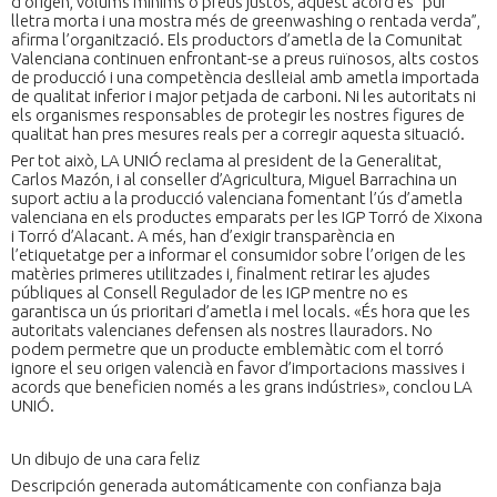
d’origen, volums mínims o preus justos, aquest acord és “pur
lletra morta i una mostra més de greenwashing o rentada verda”,
afirma l’organització. Els productors d’ametla de la Comunitat
Valenciana continuen enfrontant-se a preus ruïnosos, alts costos
de producció i una competència deslleial amb ametla importada
de qualitat inferior i major petjada de carboni. Ni les autoritats ni
els organismes responsables de protegir les nostres figures de
qualitat han pres mesures reals per a corregir aquesta situació.
Per tot això, LA UNIÓ reclama al president de la Generalitat,
Carlos Mazón, i al conseller d’Agricultura, Miguel Barrachina un
suport actiu a la producció valenciana fomentant l’ús d’ametla
valenciana en els productes emparats per les IGP Torró de Xixona
i Torró d’Alacant. A més, han d’exigir transparència en
l’etiquetatge per a informar el consumidor sobre l’origen de les
matèries primeres utilitzades i, finalment retirar les ajudes
públiques al Consell Regulador de les IGP mentre no es
garantisca un ús prioritari d’ametla i mel locals. «És hora que les
autoritats valencianes defensen als nostres llauradors. No
podem permetre que un producte emblemàtic com el torró
ignore el seu origen valencià en favor d’importacions massives i
acords que beneficien només a les grans indústries», conclou LA
UNIÓ.
Un dibujo de una cara feliz
Descripción generada automáticamente con confianza baja