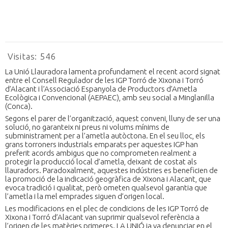
Visitas:
546
La Unió Llauradora lamenta profundament el recent acord signat
entre el Consell Regulador de les IGP Torró de Xixona i Torró
d’Alacant i l’Associació Espanyola de Productors d’Ametla
Ecològica i Convencional (AEPAEC), amb seu social a Minglanilla
(Conca).
Segons el parer de l’organització, aquest conveni, lluny de ser una
solució, no garanteix ni preus ni volums mínims de
subministrament per a l’ametla autòctona. En el seu lloc, els
grans torroners industrials emparats per aquestes IGP han
preferit acords ambigus que no comprometen realment a
protegir la producció local d’ametla, deixant de costat als
llauradors. Paradoxalment, aquestes indústries es beneficien de
la promoció de la indicació geogràfica de Xixona i Alacant, que
evoca tradició i qualitat, però ometen qualsevol garantia que
l’ametla i la mel emprades siguen d’origen local.
Les modificacions en el plec de condicions de les IGP Torró de
Xixona i Torró d’Alacant van suprimir qualsevol referència a
l’origen de les matèries primeres. LA UNIÓ ja va denunciar en el