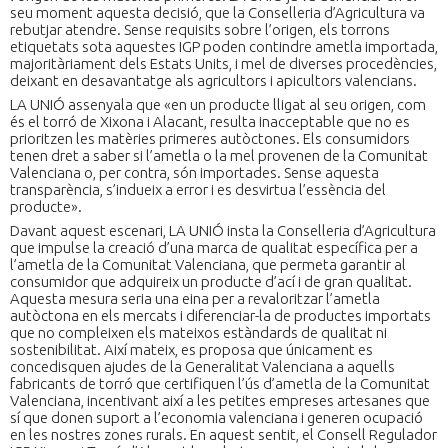
seu moment aquesta decisió, que la Conselleria d’Agricultura va
rebutjar atendre. Sense requisits sobre l’origen, els torrons
etiquetats sota aquestes IGP poden contindre ametla importada,
majoritàriament dels Estats Units, i mel de diverses procedències,
deixant en desavantatge als agricultors i apicultors valencians.
LA UNIÓ assenyala que «en un producte lligat al seu origen, com
és el torró de Xixona i Alacant, resulta inacceptable que no es
prioritzen les matèries primeres autòctones. Els consumidors
tenen dret a saber si l’ametla o la mel provenen de la Comunitat
Valenciana o, per contra, són importades. Sense aquesta
transparència, s’indueix a error i es desvirtua l’essència del
producte».
Davant aquest escenari, LA UNIÓ insta la Conselleria d’Agricultura
que impulse la creació d’una marca de qualitat específica per a
l’ametla de la Comunitat Valenciana, que permeta garantir al
consumidor que adquireix un producte d’ací i de gran qualitat.
Aquesta mesura seria una eina per a revaloritzar l’ametla
autòctona en els mercats i diferenciar-la de productes importats
que no compleixen els mateixos estàndards de qualitat ni
sostenibilitat. Així mateix, es proposa que únicament es
concedisquen ajudes de la Generalitat Valenciana a aquells
fabricants de torró que certifiquen l’ús d’ametla de la Comunitat
Valenciana, incentivant així a les petites empreses artesanes que
sí que donen suport a l’economia valenciana i generen ocupació
en les nostres zones rurals. En aquest sentit, el Consell Regulador