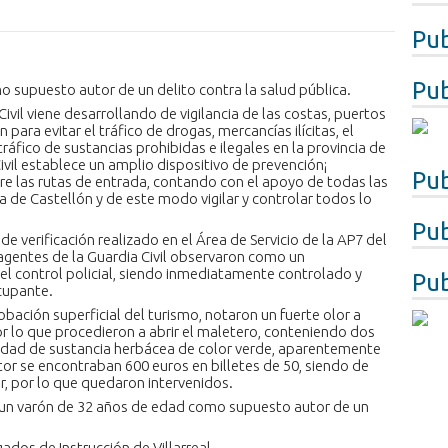
Pub
Pub
o supuesto autor de un delito contra la salud pública.
ivil viene desarrollando de vigilancia de las costas, puertos
para evitar el tráfico de drogas, mercancías ilícitas, el
ráfico de sustancias prohibidas e ilegales en la provincia de
ivil establece un amplio dispositivo de prevención¡
Pub
bre las rutas de entrada, contando con el apoyo de todas las
de Castellón y de este modo vigilar y controlar todos lo
Pub
e verificación realizado en el Área de Servicio de la AP7 del
agentes de la Guardia Civil observaron como un
 el control policial, siendo inmediatamente controlado y
Pub
ocupante.
obación superficial del turismo, notaron un fuerte olor a
r lo que procedieron a abrir el maletero, conteniendo dos
idad de sustancia herbácea de color verde, aparentemente
or se encontraban 600 euros en billetes de 50, siendo de
, por lo que quedaron intervenidos.
 un varón de 32 años de edad como supuesto autor de un
gados de Instrucción de Villarreal.