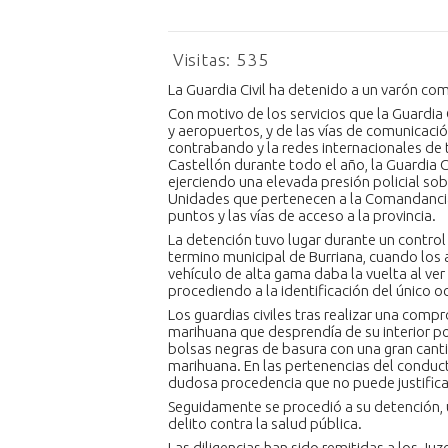
Visitas:
535
La Guardia Civil ha detenido a un varón com
Con motivo de los servicios que la Guardia C
y aeropuertos, y de las vías de comunicación 
contrabando y la redes internacionales de t
Castellón durante todo el año, la Guardia C
ejerciendo una elevada presión policial so
Unidades que pertenecen a la Comandancia 
puntos y las vías de acceso a la provincia.
La detención tuvo lugar durante un control d
termino municipal de Burriana, cuando los 
vehículo de alta gama daba la vuelta al ver
procediendo a la identificación del único 
Los guardias civiles tras realizar una compr
marihuana que desprendía de su interior po
bolsas negras de basura con una gran cant
marihuana. En las pertenencias del conduct
dudosa procedencia que no puede justificar
Seguidamente se procedió a su detención,
delito contra la salud pública.
Las diligencias han sido remitidas a los Juz