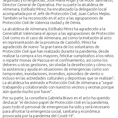
Seguridad y Emergencias, José María Ángel y de Adolf Sanmartín,
Director General de Operativa. Por su parte la alcaldesa de
Almenara, Estíbaliz Pérez, ha encabezado la delegación local
acompañada por el Jefe de Protección Civil, Juan Carlos Mejías.
También se ha reconocido en el acto a las agrupaciones de
Protección Civil de Valencia ciudad y de Dénia.
La alcaldesa de Almenara, Estíbaliz Pérez ha agradecido a la
Generalitat Valenciana el apoyo a las agrupaciones de Protección
Civil como es el caso de Almenara, así como la invitación al acto
en representación de la provincia de Castelló. Pérez ha
agradecido de nuevo “la gran tarea de los voluntarios de
Protección Civil que han realizado durante la pandemia, desde
realizar la compra a los mayores, felicitar cumpleaños a los niños
o repartir monas de Pascua en el confinamiento, así como los
deberes u otras gestiones, sin olvidar la desinfección y cómo no,
la asistencia y ayuda en situaciones de emergencias como son
temporales, inundaciones, incendios, episodios de viento o
incluso en las actividades culturales y deportivas que se realizan”.
La alcaldesa ha animado a Protección Civil de Almenara a “seguir
trabajando y colaborando con nuestros vecinos y vecinas porque
aún queda mucho por hacer”.
Por su parte, la consellera Gabriela Bravo en el acto ha querido
destacar “el decisivo papel de Protección Civil en la pandemia,
pues todo el personal de emergencias ha sido y será necesario
para afrontar la emergencia social, sanitaria y económica
provocada por la pandemia del Covid-19”.