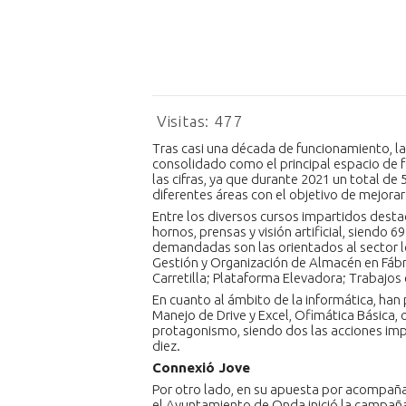
Visitas:
477
Tras casi una década de funcionamiento, l
consolidado como el principal espacio de f
las cifras, ya que durante 2021 un total d
diferentes áreas con el objetivo de mejora
Entre los diversos cursos impartidos desta
hornos, prensas y visión artificial, siendo 
demandadas son las orientados al sector l
Gestión y Organización de Almacén en Fábr
Carretilla; Plataforma Elevadora; Trabajos
En cuanto al ámbito de la informática, han
Manejo de Drive y Excel, Ofimática Básica,
protagonismo, siendo dos las acciones imp
diez.
Connexió Jove
Por otro lado, en su apuesta por acompañar
el Ayuntamiento de Onda inició la campa