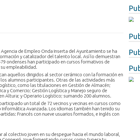
Pub
Pub
Pub
a Agencia de Empleo Onda Inserta del Ayuntamiento se ha
ormación y catalizador del talento local. Así lo demuestran
e 579 ondenses han participado en cursos formativos de
Pub
r su empleabilidad.
can aquellos dirigidos al sector cerámico con la formación en
69 los alumnos participantes. Otras de las actividades más
ogístico, como las titulaciones en Gestión de Almacén;
ica y Comercio; Gestión Logística y Manejo seguro de
 en Altura; y Operario Logístico; sumando 200 alumnos.
 participado un total de 72 vecinos y vecinas en cursos como
 o Informática Avanzada. Los idiomas también han tenido su
artidas: Francés con nueve usuarios formados, e Inglés con
 al colectivo joven en su despegue hacia el mundo laboral,
ña Connexió Jove fomentando cursos como Supera tu