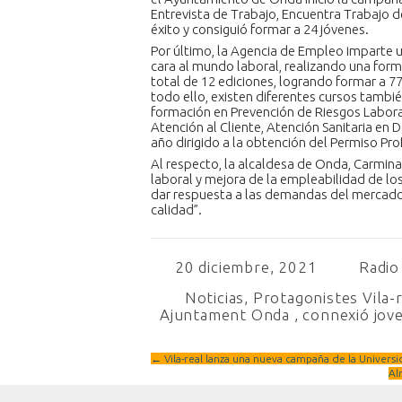
Entrevista de Trabajo, Encuentra Trabajo d
éxito y consiguió formar a 24 jóvenes.
Por último, la Agencia de Empleo imparte 
cara al mundo laboral, realizando una forma
total de 12 ediciones, logrando formar a 7
todo ello, existen diferentes cursos tambi
formación en Prevención de Riesgos Labora
Atención al Cliente, Atención Sanitaria en D
año dirigido a la obtención del Permiso Pr
Al respecto, la alcaldesa de Onda, Carmina
laboral y mejora de la empleabilidad de lo
dar respuesta a las demandas del mercad
calidad”.
20 diciembre, 2021
Radio 
Noticias
,
Protagonistes Vila-
Ajuntament Onda
,
connexió jov
←
Vila-real lanza una nueva campaña de la Univers
Al