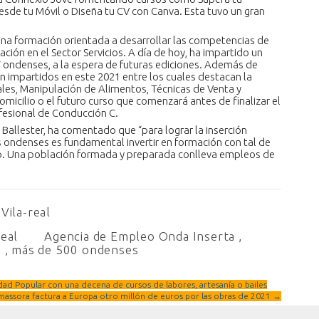
esde tu Móvil o Diseña tu CV con Canva. Esta tuvo un gran
una formación orientada a desarrollar las competencias de
ción en el Sector Servicios. A día de hoy, ha impartido un
7 ondenses, a la espera de futuras ediciones. Además de
én impartidos en este 2021 entre los cuales destacan la
les, Manipulación de Alimentos, Técnicas de Venta y
omicilio o el futuro curso que comenzará antes de finalizar el
ofesional de Conducción C.
 Ballester, ha comentado que “para lograr la inserción
s ondenses es fundamental invertir en formación con tal de
o. Una población formada y preparada conlleva empleos de
Vila-real
real
Agencia de Empleo Onda Inserta
,
e
,
más de 500 ondenses
idad Popular con una decena de cursos de labores, artesanía o bailes
massora factura a Europa otro millón de euros por las obras de 2021
→