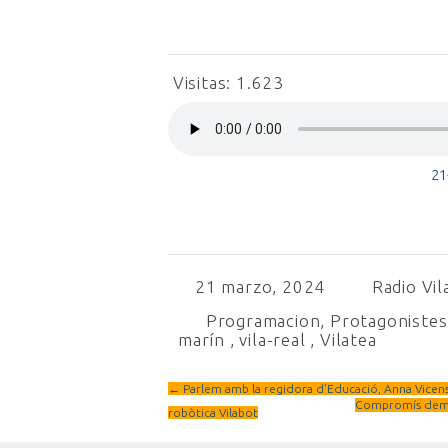
Visitas:
1.623
21
21 marzo, 2024
Radio Vil
Programacion
,
Protagonistes 
marín
,
vila-real
,
Vilatea
←
Parlem amb la regidora d’Educació, Anna Vicens,
Compromís deman
robòtica Vilabot