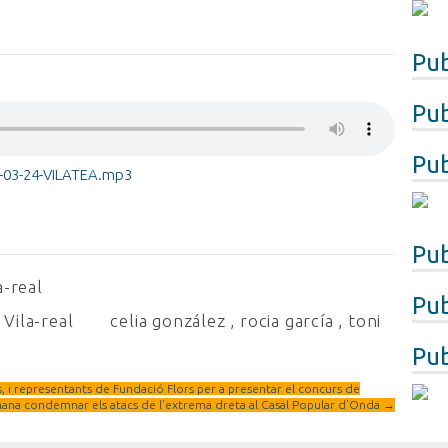
Pub
Pub
Pub
-03-24-VILATEA.mp3
Pub
a-real
Pub
Vila-real
celia gonzález
,
rocia garcía
,
toni
Pub
 i representants de Fundació Flors per a presentar el concurs de
a condemnar els atacs de l’extrema dreta al Casal Popular d’Onda
→