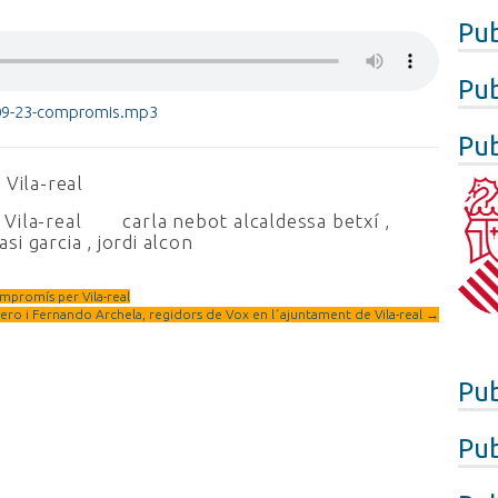
Pub
Pub
09-23-compromis.mp3
Pub
 Vila-real
Vila-real
carla nebot alcaldessa betxí
,
asi garcia
,
jordi alcon
mpromís per Vila-real
ero i Fernando Archela, regidors de Vox en l´ajuntament de Vila-real
→
Pub
Pub