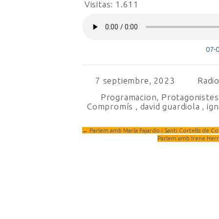
Visitas:
1.611
07-
7 septiembre, 2023
Radio
Programacion
,
Protagonistes 
Compromís
,
david guardiola
,
ign
←
Parlem amb María Fajardo i Santi Cortells de Co
Parlem amb Irene Herr