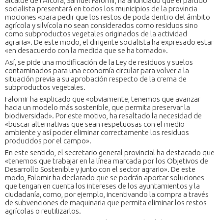
alcalde de l’Alcora, Samuel Falomir, ha anunciado que el partido
socialista presentará en todos los municipios de la provincia
mociones «para pedir que los restos de poda dentro del ámbito
agrícola y silvícola no sean considerados como residuos sino
como subproductos vegetales originados de la actividad
agraria». De este modo, el dirigente socialista ha expresado estar
«en desacuerdo con la medida que se ha tomado».
Así, se pide una modificación de la Ley de residuos y suelos
contaminados para una economía circular para volver a la
situación previa a su aprobación respecto de la crema de
subproductos vegetales.
Falomir ha explicado que «obviamente, tenemos que avanzar
hacia un modelo más sostenible, que permita preservar la
biodiversidad». Por este motivo, ha resaltado la necesidad de
«buscar alternativas que sean respetuosas con el medio
ambiente y así poder eliminar correctamente los residuos
producidos por el campo».
En este sentido, el secretario general provincial ha destacado que
«tenemos que trabajar en la línea marcada por los Objetivos de
Desarrollo Sostenible y junto con el sector agrario». De este
modo, Falomir ha declarado que se podrán aportar soluciones
que tengan en cuenta los intereses de los ayuntamientos y la
ciudadanía, como, por ejemplo, incentivando la compra a través
de subvenciones de maquinaria que permita eliminar los restos
agrícolas o reutilizarlos.