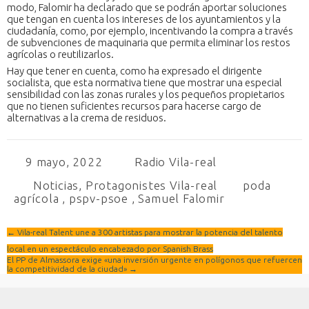
modo, Falomir ha declarado que se podrán aportar soluciones
que tengan en cuenta los intereses de los ayuntamientos y la
ciudadanía, como, por ejemplo, incentivando la compra a través
de subvenciones de maquinaria que permita eliminar los restos
agrícolas o reutilizarlos.
Hay que tener en cuenta, como ha expresado el dirigente
socialista, que esta normativa tiene que mostrar una especial
sensibilidad con las zonas rurales y los pequeños propietarios
que no tienen suficientes recursos para hacerse cargo de
alternativas a la crema de residuos.
9 mayo, 2022
Radio Vila-real
Noticias
,
Protagonistes Vila-real
poda
agrícola
,
pspv-psoe
,
Samuel Falomir
←
Vila-real Talent une a 300 artistas para mostrar la potencia del talento
local en un espectáculo encabezado por Spanish Brass
El PP de Almassora exige «una inversión urgente en polígonos que refuercen
la competitividad de la ciudad»
→