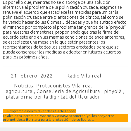
Es por ello que, mientras no se disponga de una solución
alternativa al problema de la polinización cruzada, exigimos se
renueve el acuerdo que establece las medidas para limitar la
polinización cruzada entre plantaciones de cítricos, tal como se
ha venido haciendo las últimas 3 décadas y que ha surtido efecto,
eliminando por completo el problema tan grande de la “pinyolà”
para nuestras clementinas, proponiendo que tras la firma del
acuerdo este año en las mismas condiciones de años anteriores,
se establezca una mesa en la que estén presentes los
representantes de todos los sectores afectados para que se
pueda consensuar las medidas a adoptar en futuros acuerdos
para los próximos años.
21 febrero, 2022
Radio Vila-real
Noticias
,
Protagonistes Vila-real
agricultura
,
Consellería de Agricultura
,
pinyolà
,
plataforma per la dignitat del llaurador
←
Programa esports divendres 18 de Febrer
La alcaldesa instará en Madrid a Costas a acometer ‘ya’ los proyectos
prometidos a Borriana para la protección de su litoral
→