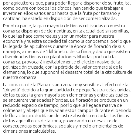
por agricultores que, para poder llegar a disponer de su fruto, tal
como ocurre con todos los cítricos, han tenido que trabajar e
invertir en ellos varios años hasta que la fruta por tamaño y
cantidad, ha estado en disposición de ser comercializada.
Por otra parte, la gran mayoría de fincas cultivadas en nuestra
comarca disponen de clementinas, en la actualidad sin semillas,
lo que las hace comerciales y son un motor para nuestra
economía y nuestra sociedad tal como la conocemos, por lo que
la llegada de apicultores durante la época de floración de sus
naranjos, a menos de 1 kilómetro de su finca, y dado que existen
diseminadas fincas con plantaciones híbridas por toda la
comarca, provocará inevitablemente el efecto masivo de la
polinización cruzada, con la pérdida del valor comercial de la
clementina, lo que supondrá el desastre total de la citricultura de
nuestra comarca.
La comarca de la Plana es una zona muy sensible al efecto de la
“pinyolá” debido a la gran cantidad de pequeñas parcelas unidas,
de las cuales la gran mayoría son clementinas y entre las cuales
se encuentra variedades híbridas. La floración se produce en un
reducido espacio de tiempo, por lo que la llegada masiva de
colmenas y abejas que invadan estos campos durante el periodo
de floración produciría un desastre absoluto en todas las fincas
de los agricultores de la zona, provocando un desastre de
consecuencias económicas, sociales y medio ambientales de
dimensiones incalculables.