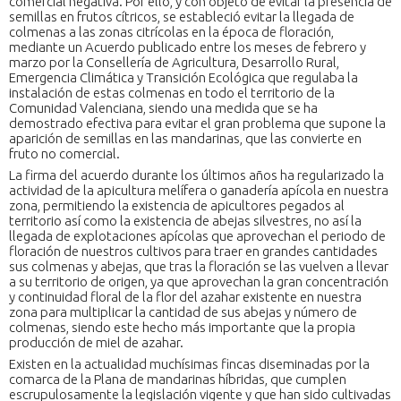
comercial negativa. Por ello, y con objeto de evitar la presencia de
semillas en frutos cítricos, se estableció evitar la llegada de
colmenas a las zonas citrícolas en la época de floración,
mediante un Acuerdo publicado entre los meses de febrero y
marzo por la Consellería de Agricultura, Desarrollo Rural,
Emergencia Climática y Transición Ecológica que regulaba la
instalación de estas colmenas en todo el territorio de la
Comunidad Valenciana, siendo una medida que se ha
demostrado efectiva para evitar el gran problema que supone la
aparición de semillas en las mandarinas, que las convierte en
fruto no comercial.
La firma del acuerdo durante los últimos años ha regularizado la
actividad de la apicultura melífera o ganadería apícola en nuestra
zona, permitiendo la existencia de apicultores pegados al
territorio así como la existencia de abejas silvestres, no así la
llegada de explotaciones apícolas que aprovechan el periodo de
floración de nuestros cultivos para traer en grandes cantidades
sus colmenas y abejas, que tras la floración se las vuelven a llevar
a su territorio de origen, ya que aprovechan la gran concentración
y continuidad floral de la flor del azahar existente en nuestra
zona para multiplicar la cantidad de sus abejas y número de
colmenas, siendo este hecho más importante que la propia
producción de miel de azahar.
Existen en la actualidad muchísimas fincas diseminadas por la
comarca de la Plana de mandarinas híbridas, que cumplen
escrupulosamente la legislación vigente y que han sido cultivadas