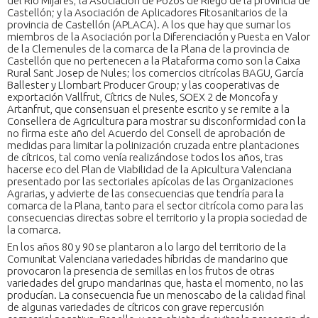
del Rio Mijares; la Asociación de Pozos de Riego de la provincia de
Castellón; y la Asociación de Aplicadores Fitosanitarios de la
provincia de Castellón (APLACA). A los que hay que sumar los
miembros de la Asociación por la Diferenciación y Puesta en Valor
de la Clemenules de la comarca de la Plana de la provincia de
Castellón que no pertenecen a la Plataforma como son la Caixa
Rural Sant Josep de Nules; los comercios citrícolas BAGU, García
Ballester y Llombart Producer Group; y las cooperativas de
exportación Vallfrut, Cítrics de Nules, SOEX 2 de Moncofa y
Artanfrut, que consensuan el presente escrito y se remite a la
Consellera de Agricultura para mostrar su disconformidad con la
no firma este año del Acuerdo del Consell de aprobación de
medidas para limitar la polinización cruzada entre plantaciones
de cítricos, tal como venía realizándose todos los años, tras
hacerse eco del Plan de Viabilidad de la Apicultura Valenciana
presentado por las sectoriales apícolas de las Organizaciones
Agrarias, y advierte de las consecuencias que tendría para la
comarca de la Plana, tanto para el sector citrícola como para las
consecuencias directas sobre el territorio y la propia sociedad de
la comarca.
En los años 80 y 90 se plantaron a lo largo del territorio de la
Comunitat Valenciana variedades híbridas de mandarino que
provocaron la presencia de semillas en los frutos de otras
variedades del grupo mandarinas que, hasta el momento, no las
producían. La consecuencia fue un menoscabo de la calidad final
de algunas variedades de cítricos con grave repercusión