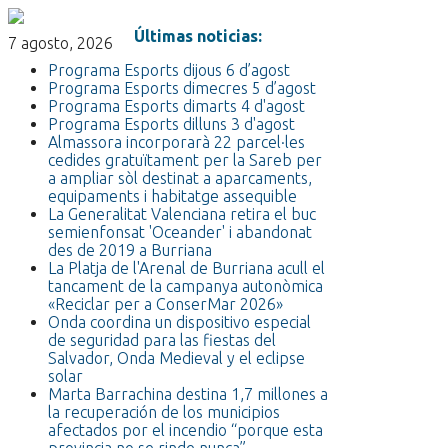
Últimas noticias:
7 agosto, 2026
Programa Esports dijous 6 d’agost
Programa Esports dimecres 5 d’agost
Programa Esports dimarts 4 d'agost
Programa Esports dilluns 3 d'agost
Almassora incorporarà 22 parcel·les
cedides gratuïtament per la Sareb per
a ampliar sòl destinat a aparcaments,
equipaments i habitatge assequible
La Generalitat Valenciana retira el buc
semienfonsat 'Oceander' i abandonat
des de 2019 a Burriana
La Platja de l'Arenal de Burriana acull el
tancament de la campanya autonòmica
«Reciclar per a ConserMar 2026»
Onda coordina un dispositivo especial
de seguridad para las fiestas del
Salvador, Onda Medieval y el eclipse
solar
Marta Barrachina destina 1,7 millones a
la recuperación de los municipios
afectados por el incendio “porque esta