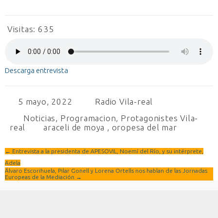
Visitas:
635
Descarga entrevista
5 mayo, 2022
Radio Vila-real
Noticias
,
Programacion
,
Protagonistes Vila-
real
araceli de moya
,
oropesa del mar
←
Entrevista a la presidenta de APESOVIL, Noemí del Río, y su intérprete,
Adela
Álvaro Escorihuela, Pilar Gonell y Lorena Ortells nos hablan de las Jornadas
Europeas de la Mediación
→