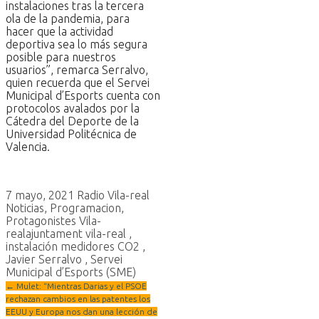
instalaciones tras la tercera
ola de la pandemia, para
hacer que la actividad
deportiva sea lo más segura
posible para nuestros
usuarios”, remarca Serralvo,
quien recuerda que el Servei
Municipal d’Esports cuenta con
protocolos avalados por la
Cátedra del Deporte de la
Universidad Politécnica de
Valencia.
7 mayo, 2021
Radio Vila-real
Noticias
,
Programacion
,
Protagonistes Vila-
real
ajuntament vila-real
,
instalación medidores CO2
,
Javier Serralvo
,
Servei
Municipal d’Esports (SME)
←
Mulet: “Mientras Darias y el PSOE
rechazan cambios en las patentes los
EEUU y Europa nos dan una lección de