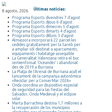
Últimas noticias:
8 agosto, 2026
Programa Esports divendres 7 d’agost
Programa Esports dijous 6 d’agost
Programa Esports dimecres 5 d’agost
Programa Esports dimarts 4 d'agost
Programa Esports dilluns 3 d'agost
Almassora incorporarà 22 parcel·les
cedides gratuïtament per la Sareb per
a ampliar sòl destinat a aparcaments,
equipaments i habitatge assequible
La Generalitat Valenciana retira el buc
semienfonsat 'Oceander' i abandonat
des de 2019 a Burriana
La Platja de l'Arenal de Burriana acull el
tancament de la campanya autonòmica
«Reciclar per a ConserMar 2026»
Onda coordina un dispositivo especial
de seguridad para las fiestas del
Salvador, Onda Medieval y el eclipse
solar
Marta Barrachina destina 1,7 millones a
la recuperación de los municipios