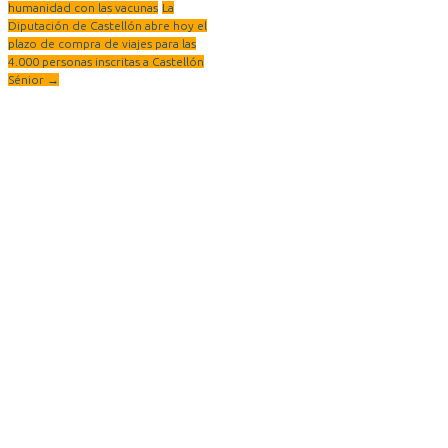
humanidad con las vacunas
La
Diputación de Castellón abre hoy el
plazo de compra de viajes para las
4.000 personas inscritas a Castellón
Sénior
→