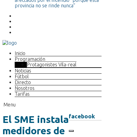
afectados por el incendio “porque esta
provincia no se rinde nunca”
Inicio
Programación
Protagonistes Vila-real
Noticias
Fútbol
Directo
Nosotros
Tarifas
Menu
facebook
El SME instala
medidores de