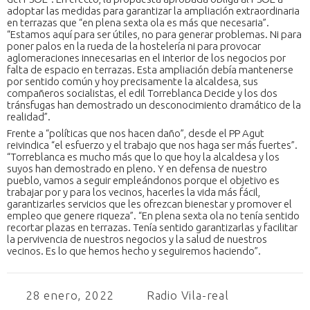
adoptar las medidas para garantizar la ampliación extraordinaria
en terrazas que “en plena sexta ola es más que necesaria”.
“Estamos aquí para ser útiles, no para generar problemas. Ni para
poner palos en la rueda de la hostelería ni para provocar
aglomeraciones innecesarias en el interior de los negocios por
falta de espacio en terrazas. Esta ampliación debía mantenerse
por sentido común y hoy precisamente la alcaldesa, sus
compañeros socialistas, el edil Torreblanca Decide y los dos
tránsfugas han demostrado un desconocimiento dramático de la
realidad”.
Frente a “políticas que nos hacen daño”, desde el PP Agut
reivindica “el esfuerzo y el trabajo que nos haga ser más fuertes”.
“Torreblanca es mucho más que lo que hoy la alcaldesa y los
suyos han demostrado en pleno. Y en defensa de nuestro
pueblo, vamos a seguir empleándonos porque el objetivo es
trabajar por y para los vecinos, hacerles la vida más fácil,
garantizarles servicios que les ofrezcan bienestar y promover el
empleo que genere riqueza”. “En plena sexta ola no tenía sentido
recortar plazas en terrazas. Tenía sentido garantizarlas y facilitar
la pervivencia de nuestros negocios y la salud de nuestros
vecinos. Es lo que hemos hecho y seguiremos haciendo”.
28 enero, 2022
Radio Vila-real