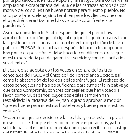
por la portavoz del Partido Popular, Tania Agut, para conservar la
ampliación extraordinaria del 50% de las terrazas aprobada con
motivo del covid “es una buena noticia para nuestro pueblo. No
solo para la hostelería, sino también para los clientes que con
ello podrán garantizar medidas de protección frente a la
pandemia”.
Así lo ha considerado Agut después de que el pleno haya
aprobado su moción que obliga al equipo de gobierno a realizar
las gestiones necesarias para mantener la ampliación de la vía
pública. “El PSOE debe actuar después del acuerdo adoptado
hoy por la corporación. Y debe hacerlo con diligencia para que
nuestra hostelería pueda garantizar servicio y control sanitario a
sus clientes”.
El acuerdo se adopta con los votos en contra de los tres
concejales del PSOE y el único edil de Torreblanca Decide, así
como la abstención de los dos ediles tránsfugas. El rechazo de
estos concejales no ha sido suficiente para tumbar la iniciativa ya
que tanto Compromís, con tres concejales que han votado a
favor, como Ciudadanos, cuyos dos ediles también han
respaldado la iniciativa del PP, han logrado aprobar la moción
“que es buena para nuestros hosteleros y buena para nuestros
vecinos”.
“Esperamos que la decisión de la alcaldía y su puesta en práctica
no se eternice. Porque el sector no puede esperar más, ya ha
sufrido bastante con la pandemia como para recibir otro castigo
del PSOE”. En efecto, la propuesta aprobada obliga al PSOE a