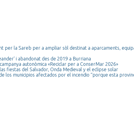
t per la Sareb per a ampliar sòl destinat a aparcaments, equi
ceander' i abandonat des de 2019 a Burriana
 la campanya autonòmica «Reciclar per a ConserMar 2026»
as fiestas del Salvador, Onda Medieval y el eclipse solar
de los municipios afectados por el incendio “porque esta provinc