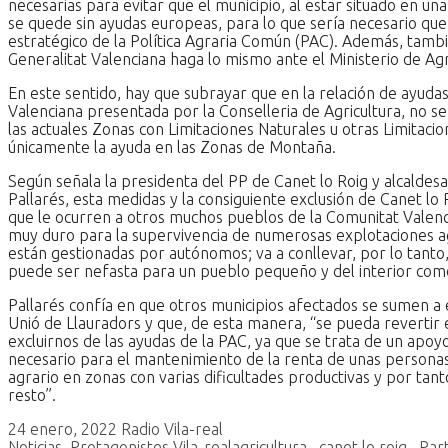
necesarias para evitar que el municipio, al estar situado en una
se quede sin ayudas europeas, para lo que sería necesario qu
estratégico de la Política Agraria Común (PAC). Además, tambié
Generalitat Valenciana haga lo mismo ante el Ministerio de Agr
En este sentido, hay que subrayar que en la relación de ayudas
Valenciana presentada por la Conselleria de Agricultura, no s
las actuales Zonas con Limitaciones Naturales u otras Limitacio
únicamente la ayuda en las Zonas de Montaña.
Según señala la presidenta del PP de Canet lo Roig y alcaldesa
Pallarés, esta medidas y la consiguiente exclusión de Canet lo R
que le ocurren a otros muchos pueblos de la Comunitat Valenc
muy duro para la supervivencia de numerosas explotaciones ag
están gestionadas por autónomos; va a conllevar, por lo tant
puede ser nefasta para un pueblo pequeño y del interior como
Pallarés confía en que otros municipios afectados se sumen a es
Unió de Llauradors y que, de esta manera, “se pueda revertir 
excluirnos de las ayudas de la PAC, ya que se trata de un ap
necesario para el mantenimiento de la renta de unas personas
agrario en zonas con varias dificultades productivas y por tan
resto”.
24 enero, 2022
Radio Vila-real
Noticias
,
Protagonistes Vila-real
agricultura
,
canet lo roig
,
Par