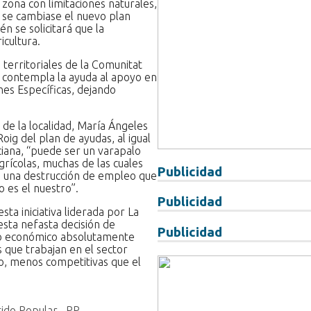
 zona con limitaciones naturales,
e se cambiase el nuevo plan
n se solicitará que la
icultura.
 territoriales de la Comunitat
e contempla la ayuda al apoyo en
nes Específicas, dejando
 de la localidad, María Ángeles
oig del plan de ayudas, al igual
iana, “puede ser un varapalo
rícolas, muchas de las cuales
Publicidad
o, una destrucción de empleo que
 es el nuestro”.
Publicidad
ta iniciativa liderada por La
esta nefasta decisión de
Publicidad
oyo económico absolutamente
 que trabajan en el sector
to, menos competitivas que el
tido Popular
,
PP