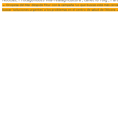
←
Oropesa del Mar despide Fitur con la campaña ‘Lo que buscas está más cerca
buscar ‘soluciones urgentes’ a los problemas en el centro de salud de l’Alcora