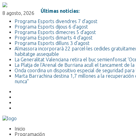
Últimas noticias:
8 agosto, 2026
Programa Esports divendres 7 d’agost
Programa Esports dijous 6 d’agost
Programa Esports dimecres 5 d’agost
Programa Esports dimarts 4 d'agost
Programa Esports dilluns 3 d'agost
Almassora incorporarà 22 parcel·les cedides gratuïtamen
habitatge assequible
La Generalitat Valenciana retira el buc semienfonsat 'O
La Platja de l'Arenal de Burriana acull el tancament de
Onda coordina un dispositivo especial de seguridad para l
Marta Barrachina destina 1,7 millones a la recuperación 
nunca”
Inicio
Programación