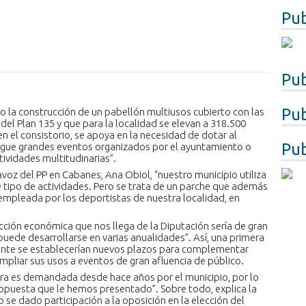
Pub
Pub
Pub
o la construcción de un pabellón multiusos cubierto con las
del Plan 135 y que para la localidad se elevan a 318.500
 en el consistorio, se apoya en la necesidad de dotar al
Pub
ergue grandes eventos organizados por el ayuntamiento o
tividades multitudinarias”.
tavoz del PP en Cabanes, Ana Obiol, “nuestro municipio utiliza
e tipo de actividades. Pero se trata de un parche que además
 empleada por los deportistas de nuestra localidad, en
yección económica que nos llega de la Diputación sería de gran
 puede desarrollarse en varias anualidades”. Así, una primera
rmente se establecerían nuevos plazos para complementar
mpliar sus usos a eventos de gran afluencia de público.
tura es demandada desde hace años por el municipio, por lo
opuesta que le hemos presentado”. Sobre todo, explica la
o se dado participación a la oposición en la elección del