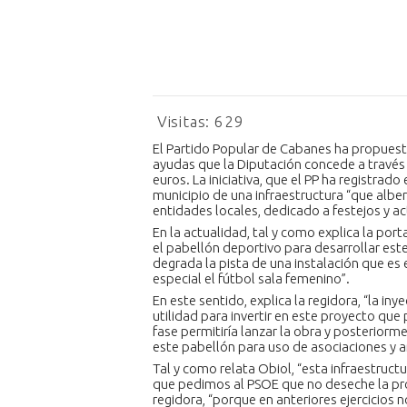
Visitas:
629
El Partido Popular de Cabanes ha propuest
ayudas que la Diputación concede a través 
euros. La iniciativa, que el PP ha registrado
municipio de una infraestructura “que alb
entidades locales, dedicado a festejos y ac
En la actualidad, tal y como explica la por
el pabellón deportivo para desarrollar est
degrada la pista de una instalación que es
especial el fútbol sala femenino”.
En este sentido, explica la regidora, “la in
utilidad para invertir en este proyecto que
fase permitiría lanzar la obra y posterio
este pabellón para uso de asociaciones y a
Tal y como relata Obiol, “esta infraestruc
que pedimos al PSOE que no deseche la pr
regidora, “porque en anteriores ejercicios n