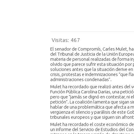
Visitas:
467
El senador de Compromís, Carles Mulet, ha
del Tribunal de Justicia de la Unión Europ
materia de personal realizadas de forma in
olvido que parece sufrir esta situación por
soluciones antes que la situación derive e
crisis, protestas e indemnizaciones “que flac
administraciones condenadas”.
Mulet ha recordado que realizó antes del ver
Función Pública Carolina Darias, una petici
pero que “jamás se dignó en contestar, ni el
petición”. La coalición lamenta que sigan
hablar de una problemática que afecta a m
vergüenza el silencio y parálisis de este G
tribunales europeos y que siguen sin afront
Mulet ha recordado el coste económico de 
un informe del Servicio de Estudios del Co