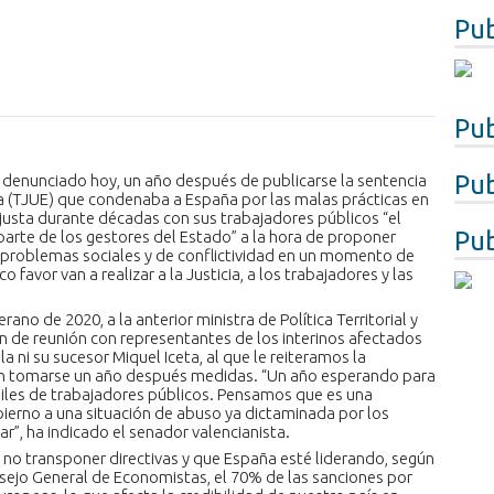
Pub
Pub
Pub
 denunciado hoy, un año después de publicarse la sentencia
ea (TJUE) que condenaba a España por las malas prácticas en
justa durante décadas con sus trabajadores públicos “el
Pub
 parte de los gestores del Estado” a la hora de proponer
n problemas sociales y de conflictividad en un momento de
o favor van a realizar a la Justicia, a los trabajadores y las
ano de 2020, a la anterior ministra de Política Territorial y
ón de reunión con representantes de los interinos afectados
la ni su sucesor Miquel Iceta, al que le reiteramos la
 sin tomarse un año después medidas. “Un año esperando para
iles de trabajadores públicos. Pensamos que es una
obierno a una situación de abuso ya dictaminada por los
ar”, ha indicado el senador valencianista.
no transponer directivas y que España esté liderando, según
nsejo General de Economistas, el 70% de las sanciones por