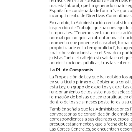
retrasos en la transposición de directivas e
materia laboral, que ha generado una insegu
España fue condenada de forma “vergonzos
incumplimiento de Directivas Comunitarias
En cambio, la Administración central si luc
Inspección de Trabajo, que ha conseguido 
temporales. “Tenemos en la administración
normal que no quieran afrontar una situac
momento que ponerse el cascabel, luchar d
propio fraude en la temporalidad”, ha agre
coalición valencianista en el Senado a parti
juristas “ante el callejón sin salida en el q
administraciones públicas, tras la sentenci
La PL de Compromís
La Proposición de Ley que ha recibido los 
en su artículo primero al Gobierno a consti
esta Ley, un grupo de expertos y expertas 
funcionamiento de los sistemas de selecció
formación de bolsas de temporalidad en el
dentro de los seis meses posteriores a su c
También señala que las Administraciones P
convocatorias de consolidación de empleo 
correspondientes a sus distintos cuerpos, 
presupuestariamente y que a fecha de la a
Las Cortes Generales, se encuentren dese