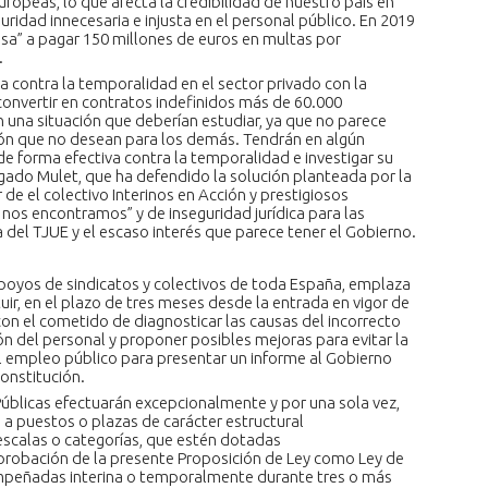
uropeas, lo que afecta la credibilidad de nuestro país en
ridad innecesaria e injusta en el personal público. En 2019
a” a pagar 150 millones de euros en multas por
.
ha contra la temporalidad en el sector privado con la
convertir en contratos indefinidos más de 60.000
 una situación que deberían estudiar, ya que no parece
ión que no desean para los demás. Tendrán en algún
e forma efectiva contra la temporalidad e investigar su
gado Mulet, que ha defendido la solución planteada por la
r de el colectivo Interinos en Acción y prestigiosos
ue nos encontramos” y de inseguridad jurídica para las
a del TJUE y el escaso interés que parece tener el Gobierno.
apoyos de sindicatos y colectivos de toda España, emplaza
tuir, en el plazo de tres meses desde la entrada en vigor de
con el cometido de diagnosticar las causas del incorrecto
n del personal y proponer posibles mejoras para evitar la
 empleo público para presentar un informe al Gobierno
onstitución.
úblicas efectuarán excepcionalmente y por una sola vez,
a puestos o plazas de carácter estructural
escalas o categorías, que estén dotadas
probación de la presente Proposición de Ley como Ley de
mpeñadas interina o temporalmente durante tres o más