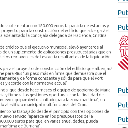
Pub
ido suplementar con 180.000 euros la partida de estudios y
Pub
el proyecto para la construcción del edificio que albergará el
a adelantado la concejala delegada de Hacienda, Cristina
n de crédito que el ejecutivo municipal elevó ayer tarde al
o de un suplemento de aplicaciones presupuestarias que en
de los remanentes de tesorería resultantes de la liquidación
 para el proyecto de construcción del edificio que albergará
one para Rius “un paso más en firme que demuestra que el
tamente y de forma constante y sólida para que el Port
es y acorde con la normativa actual”.
Pub
cienda, que desde hace meses el equipo de gobierno de Maria
ia y firmeza las gestiones oportunas con la finalidad de
l nuevo equipamiento sanitario para la zona marítima”, un
Pub
o al edificio municipal multifuncional del Grau.
iento ha trabajado desde el principio con tres opciones de
nuevo servicio “aparece en los presupuestos de la
Pub
800.000 euros para que, en varias anualidades, pueda
a marítima de Burriana”.