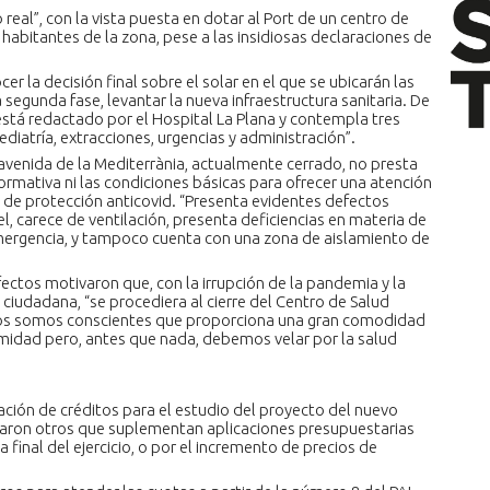
eal”, con la vista puesta en dotar al Port de un centro de
s habitantes de la zona, pese a las insidiosas declaraciones de
er la decisión final sobre el solar en el que se ubicarán las
 segunda fase, levantar la nueva infraestructura sanitaria. De
 está redactado por el Hospital La Plana y contempla tres
ediatría, extracciones, urgencias y administración”.
 avenida de la Mediterrània, actualmente cerrado, no presta
rmativa ni las condiciones básicas para ofrecer una atención
s de protección anticovid. “Presenta evidentes defectos
l, carece de ventilación, presenta deficiencias en materia de
emergencia, y tampoco cuenta con una zona de aislamiento de
ectos motivaron que, con la irrupción de la pandemia y la
ciudadana, “se procediera al cierre del Centro de Salud
odos somos conscientes que proporciona una gran comodidad
ximidad pero, antes que nada, debemos velar por la salud
ción de créditos para el estudio del proyecto del nuevo
baron otros que suplementan aplicaciones presupuestarias
final del ejercicio, o por el incremento de precios de