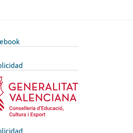
cebook
licidad
licidad