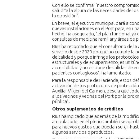
Con ello se confirma, “nuestro compromiso r
salud “a la altura de las necesidades de lo
la oposición”.
En breve, el ejecutivo municipal dará a conoc
nuevas instalaciones en el Port para, en una
hecho, ha asegurado, “el plan funcional ya
consultas de medicina familiar y áreas de p
Rius ha recordado que el consultorio de la
servicio desde 2020 porque no cumple la no
de calidad y porque infringe los protocolo
estructurales y de equipamiento, es un túne
accesibilidad y no dispone de salidas de 
pacientes contagiosos”, ha lamentado.
Para la responsable de Hacienda, estos def
activación de los protocolos de protección 
Auxiliar Virgen del Carmen, pese a que t
a los vecinos y vecinas del Port por la pro
pública”.
Otros suplementos de créditos
Rius ha indicado que además de la modifica
ambulatorio, en el pleno también se apro
para nuevos gastos que puedan surgir hasta 
algunos servicios o productos.