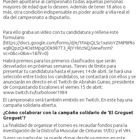
Pueden apuntarse al campeonato todas aquellas personas
mayores de edad que lo deseen. Además de tener 18 años o
más, otra condición indispensable es poder acudir a Vila-real el
día del campeonato a disputarlo.
Para ello graba un vídeo con tu candidatura y rellena este
formulario
(https://docs.google.com/forms/d/e/1FAIpQLSc1xaVoYZMiP8Pks
xqBQpzQi4OetMpgODk987T3_RjYYktcNQ/viewform?
vc=0&c=0&w=1&flr=0)
Habrá premios para los primeros clasificados que serán
desvelados en próximas semanas. Tienes de límite para
presentar tu candidatura hasta el jueves 14 de abril. Se hará una
selección entre todos los candidatos, se contactará con ellos y se
anunciarán en directo en el Twitch de Abrahán Guirao, presidente
de Conquistando Escalones el viernes 15 de abril:
www.twitch.tv/turbolover1984
El campeonato será también emitido en Twitch. En este hay una
campaña solidaria abierta.
¿Cómo colaborar con la campaña solidario de ‘El Groguet
Groguet’?
La finalidad de organizar el torneo es recaudar fondos para la
investigación de la Distrofia Muscular de Cinturas 1F/D2 y el VIH.
Si eres un particular, se puede donar desde ya mismo en este