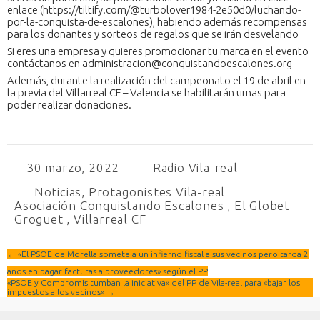
enlace (https://tiltify.com/@turbolover1984-2e50d0/luchando-
por-la-conquista-de-escalones), habiendo además recompensas
para los donantes y sorteos de regalos que se irán desvelando
Si eres una empresa y quieres promocionar tu marca en el evento
contáctanos en administracion@conquistandoescalones.org
Además, durante la realización del campeonato el 19 de abril en
la previa del Villarreal CF – Valencia se habilitarán urnas para
poder realizar donaciones.
30 marzo, 2022
Radio Vila-real
Noticias
,
Protagonistes Vila-real
Asociación Conquistando Escalones
,
El Globet
Groguet
,
Villarreal CF
←
«El PSOE de Morella somete a un infierno fiscal a sus vecinos pero tarda 2
años en pagar facturas a proveedores» según el PP
«PSOE y Compromís tumban la iniciativa» del PP de Vila-real para «bajar los
impuestos a los vecinos»
→