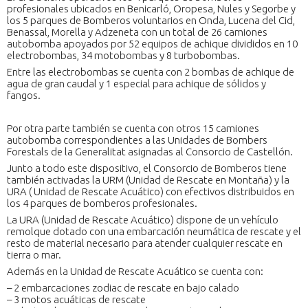
profesionales ubicados en Benicarló, Oropesa, Nules y Segorbe y
los 5 parques de Bomberos voluntarios en Onda, Lucena del Cid,
Benassal, Morella y Adzeneta con un total de 26 camiones
autobomba apoyados por 52 equipos de achique divididos en 10
electrobombas, 34 motobombas y 8 turbobombas.
Entre las electrobombas se cuenta con 2 bombas de achique de
agua de gran caudal y 1 especial para achique de sólidos y
fangos.
Por otra parte también se cuenta con otros 15 camiones
autobomba correspondientes a las Unidades de Bombers
Forestals de la Generalitat asignadas al Consorcio de Castellón.
Junto a todo este dispositivo, el Consorcio de Bomberos tiene
también activadas la URM (Unidad de Rescate en Montaña) y la
URA ( Unidad de Rescate Acuático) con efectivos distribuidos en
los 4 parques de bomberos profesionales.
La URA (Unidad de Rescate Acuático) dispone de un vehículo
remolque dotado con una embarcación neumática de rescate y el
resto de material necesario para atender cualquier rescate en
tierra o mar.
Además en la Unidad de Rescate Acuático se cuenta con:
– 2 embarcaciones zodiac de rescate en bajo calado
– 3 motos acuáticas de rescate