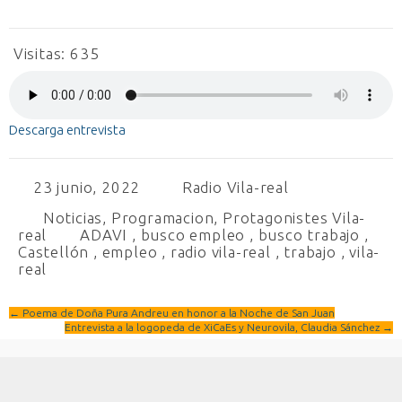
Visitas:
635
Descarga entrevista
23 junio, 2022
Radio Vila-real
Noticias
,
Programacion
,
Protagonistes Vila-
real
ADAVI
,
busco empleo
,
busco trabajo
,
Castellón
,
empleo
,
radio vila-real
,
trabajo
,
vila-
real
←
Poema de Doña Pura Andreu en honor a la Noche de San Juan
Entrevista a la logopeda de XiCaEs y Neurovila, Claudia Sánchez
→