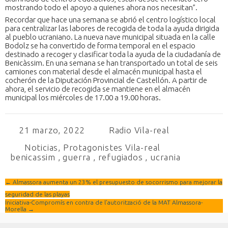
mostrando todo el apoyo a quienes ahora nos necesitan”.
Recordar que hace una semana se abrió el centro logístico local
para centralizar las labores de recogida de toda la ayuda dirigida
al pueblo ucraniano. La nueva nave municipal situada en la calle
Bodolz se ha convertido de forma temporal en el espacio
destinado a recoger y clasificar toda la ayuda de la ciudadanía de
Benicàssim. En una semana se han transportado un total de seis
camiones con material desde el almacén municipal hasta el
cocherón de la Diputación Provincial de Castellón. A partir de
ahora, el servicio de recogida se mantiene en el almacén
municipal los miércoles de 17.00 a 19.00 horas.
21 marzo, 2022
Radio Vila-real
Noticias
,
Protagonistes Vila-real
benicassim
,
guerra
,
refugiados
,
ucrania
←
Almassora aumenta un 23% el presupuesto de socorrismo para mejorar la
seguridad de las playas
Iniciativa-Compromís en contra de l’autorització de la MAT Almassora-
Morella
→