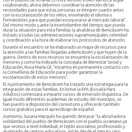
colaborando, ahora debemos coordinar la atención de las
necesidades para que estas personas se integren cuanto antes
con la escolarización de los niños, enseñando el idioma o
formándoles para que puedan incorporarse al mercado laboral”.
Del mismo modo y ante la incertidumbre del tiempo que pueda
durar la situación para esta familias la alcaldesa de Benicàssim ha
instado a todas las administraciones supramunicipales celeridad
y coordinación a la hora de elaborar los protocolos de atención.
Durante el encuentro se ha elaborado un mapa de recursos para
la atención a las familias llegadas a Benicàssim y que huyen de la
guerra. Dentro de esos recursos se encuentra la escolarización de
menores y como ha indicado la concejala de Bienestar Social y
Educación, Rosa María Gil, “estamos en permanente contacto con
la Conselleria de Educación para poder garantizar la
escolarización de estos menores”.
El Ayuntamiento de Benicàssim ha trazado una estrategia para la
integración de estas familias. En breve la EPA (Escuela Para
Adultos) comenzará a impartir cursos de inmersión lingüística. De
igual modo diferentes academias de estudio del municipio, se
han puesto a disposición del consistorio y ofrecerán también
cursos gratuitos para el aprendizaje de español
Asimismo, Susana Marqués ha querido destacar “la abrumadora
solidaridad del pueblo de Benicàssim con el pueblo ucraniano ya
que vecinos a nivel individual, el tejido asociativo, profesorado y
alumnado de centros educativos, están desde el minuto cero