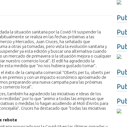
Pub
Pub
da la situación sanitaria por la Covid-19 suspender la
bitualmente se realiza en las fechas próximas a las
omercio y Mercados, Juan Cruces, ha señalado que
Pub
a a otras ya tomadas, pero vista la evolución sanitaria y
suspender ya esta edición y buscar una alternativa cuando
un mercado de primavera si la situación mejora o cualquier
iar nuestro comercio local”. El edil ha agradecido la
te esta medida que “no nos hubiera gustado tomar”.
Pub
 el éxito de la campaña comercial “Oberts per tu, oberts per
uros en premios y con un impacto económico aproximado de
tamos preparando una nueva campaña para las próximas
Pub
 comercio local”.
s, también ha agradecido las iniciativas e ideas de los
n recibidas” por lo que “animo a todas las empresas que
Pub
iciativas o medidas lo hagan acudiendo al Molí d’Arròs para
oncejalía”. Cruces ha destacado que “todas las iniciativas
e rebote
anitaria provocada por la Covid-19 en las últimas jornadas y