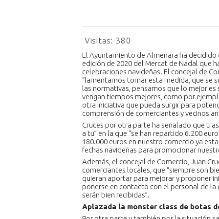
Visitas:
380
El Ayuntamiento de Almenara ha decidido da
edición de 2020 del Mercat de Nadal que ha
celebraciones navideñas. El concejal de C
“lamentamos tomar esta medida, que se sum
las normativas, pensamos que lo mejor es 
vengan tiempos mejores, como por ejemplo 
otra iniciativa que pueda surgir para potenc
comprensión de comerciantes y vecinos an
Cruces por otra parte ha señalado que tras
a tu” en la que “se han repartido 6.200 e
180.000 euros en nuestro comercio ya es
fechas navideñas para promocionar nuestro
Además, el concejal de Comercio, Juan Cruce
comerciantes locales, que “siempre son bie
quieran aportar para mejorar y proponer in
ponerse en contacto con el personal de la c
serán bien recibidas”.
Aplazada la monster class de botas d
Por otra parte y también por la situación s