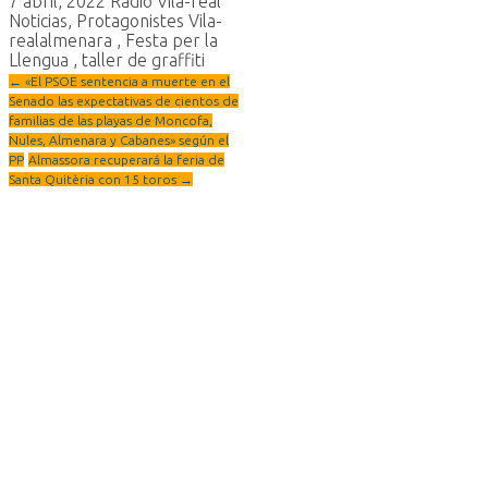
7 abril, 2022
Radio Vila-real
Noticias
,
Protagonistes Vila-
real
almenara
,
Festa per la
Llengua
,
taller de graffiti
←
«El PSOE sentencia a muerte en el
Senado las expectativas de cientos de
familias de las playas de Moncofa,
Nules, Almenara y Cabanes» según el
PP
Almassora recuperará la feria de
Santa Quitèria con 15 toros
→