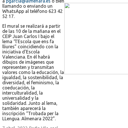
a
pgarcia@almenara.es
o bien
llamando o enviando un
WhatsApp al teléfono 623 42
52 17.
El mural se realizará a partir
de las 10 de la mañana en el
CEIP Juan Carlos I bajo el
lema “l’Escola que ens fa
lliures” coincidiendo con la
iniciativa d’Escola
Valenciana. En él habrá
dibujos de imágenes que
representen y transmitan
valores como la educación, la
igualdad, la sostenibilidad, la
diversidad, el feminismo, la
coeducación, la
interculturalidad, la
universalidad y la
solidaridad. Junto al lema,
también aparecerá la
inscripción “Trobada per la
LLengua. Almenara 2022”.