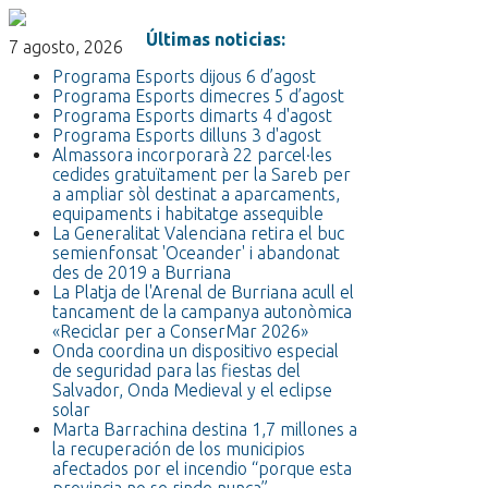
Últimas noticias:
7 agosto, 2026
Programa Esports dijous 6 d’agost
Programa Esports dimecres 5 d’agost
Programa Esports dimarts 4 d'agost
Programa Esports dilluns 3 d'agost
Almassora incorporarà 22 parcel·les
cedides gratuïtament per la Sareb per
a ampliar sòl destinat a aparcaments,
equipaments i habitatge assequible
La Generalitat Valenciana retira el buc
semienfonsat 'Oceander' i abandonat
des de 2019 a Burriana
La Platja de l'Arenal de Burriana acull el
tancament de la campanya autonòmica
«Reciclar per a ConserMar 2026»
Onda coordina un dispositivo especial
de seguridad para las fiestas del
Salvador, Onda Medieval y el eclipse
solar
Marta Barrachina destina 1,7 millones a
la recuperación de los municipios
afectados por el incendio “porque esta