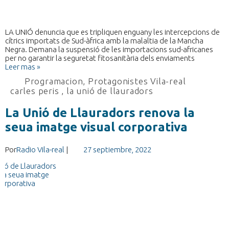
LA UNIÓ denuncia que es tripliquen enguany les intercepcions de
cítrics importats de Sud-àfrica amb la malaltia de la Mancha
Negra. Demana la suspensió de les importacions sud-africanes
per no garantir la seguretat fitosanitària dels enviaments
Leer mas »
Programacion
,
Protagonistes Vila-real
carles peris
,
la unió de llauradors
La Unió de Llauradors renova la
seua imatge visual corporativa
Por
Radio Vila-real
|
27 septiembre, 2022