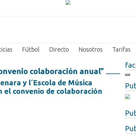
icias
Fútbol
Directo
Nosotros
Tarifas
fa
onvenio colaboración anual”
nara y l´Escola de Música
Pub
el convenio de colaboración
Pub
Pub