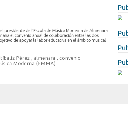
Pub
y el presidente de l’Escola de Música Moderna de Almenara
Pub
añana el convenio anual de colaboración entre las dos
jetivo de apoyar la labor educativa en el ámbito musical
Pub
tíbaliz Pérez
,
almenara
,
convenio
Pub
Música Moderna (EMMA)