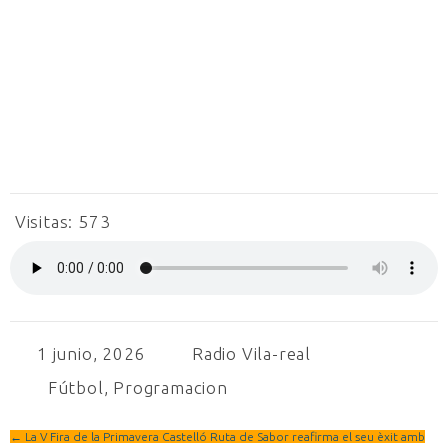
Visitas:
573
1 junio, 2026
Radio Vila-real
Fútbol
,
Programacion
←
La V Fira de la Primavera Castelló Ruta de Sabor reafirma el seu èxit amb