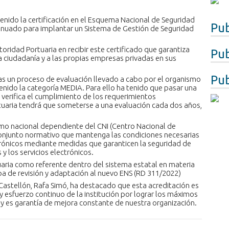
enido la certificación en el Esquema Nacional de Seguridad
Pub
tinuado para implantar un Sistema de Gestión de Seguridad
oridad Portuaria en recibir este certificado que garantiza
Pub
 ciudadanía y a las propias empresas privadas en sus
Pub
ras un proceso de evaluación llevado a cabo por el organismo
nido la categoría MEDIA. Para ello ha tenido que pasar una
 verifica el cumplimiento de los requerimientos
uaria tendrá que someterse a una evaluación cada dos años,
smo nacional dependiente del CNI (Centro Nacional de
 conjunto normativo que mantenga las condiciones necesarias
trónicos mediante medidas que garanticen la seguridad de
y los servicios electrónicos.
tuaria como referente dentro del sistema estatal en materia
pa de revisión y adaptación al nuevo ENS (RD 311/2022)
 Castellón, Rafa Simó, ha destacado que esta acreditación es
y esfuerzo continuo de la institución por lograr los máximos
y es garantía de mejora constante de nuestra organización.