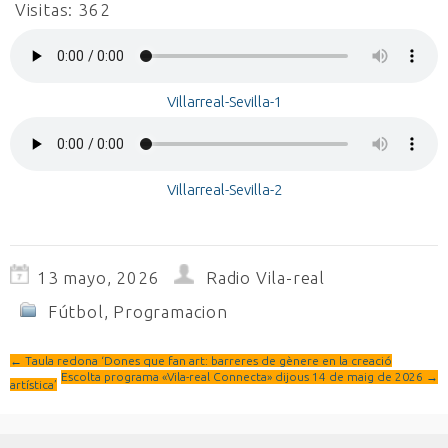
Visitas:
362
Villarreal-Sevilla-1
Villarreal-Sevilla-2
13 mayo, 2026
Radio Vila-real
Fútbol
,
Programacion
←
Taula redona ‘Dones que fan art: barreres de gènere en la creació
Escolta programa «Vila-real Connecta» dijous 14 de maig de 2026
→
artística’