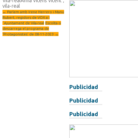
Vila-real
Anna Vicens Vicent
,
vila-real
←
Parlem amb Irene Herrero i Manu
Rubert, regidors de VOX a l
´Ajuntament de Vila-real
Escolta o
descarrega el programa de
‘Protagonistes’ de 08-11-2023
→
Publicidad
Publicidad
Publicidad