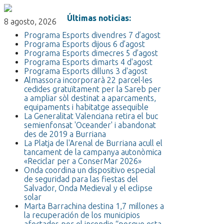
Últimas noticias:
8 agosto, 2026
Programa Esports divendres 7 d’agost
Programa Esports dijous 6 d’agost
Programa Esports dimecres 5 d’agost
Programa Esports dimarts 4 d'agost
Programa Esports dilluns 3 d'agost
Almassora incorporarà 22 parcel·les
cedides gratuïtament per la Sareb per
a ampliar sòl destinat a aparcaments,
equipaments i habitatge assequible
La Generalitat Valenciana retira el buc
semienfonsat 'Oceander' i abandonat
des de 2019 a Burriana
La Platja de l'Arenal de Burriana acull el
tancament de la campanya autonòmica
«Reciclar per a ConserMar 2026»
Onda coordina un dispositivo especial
de seguridad para las fiestas del
Salvador, Onda Medieval y el eclipse
solar
Marta Barrachina destina 1,7 millones a
la recuperación de los municipios