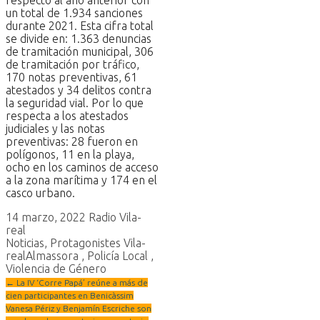
un total de 1.934 sanciones
durante 2021. Esta cifra total
se divide en: 1.363 denuncias
de tramitación municipal, 306
de tramitación por tráfico,
170 notas preventivas, 61
atestados y 34 delitos contra
la seguridad vial. Por lo que
respecta a los atestados
judiciales y las notas
preventivas: 28 fueron en
polígonos, 11 en la playa,
ocho en los caminos de acceso
a la zona marítima y 174 en el
casco urbano.
14 marzo, 2022
Radio Vila-
real
Noticias
,
Protagonistes Vila-
real
Almassora
,
Policía Local
,
Violencia de Género
←
La IV ‘Corre Papá’ reúne a más de
cien participantes en Benicàssim
Vanesa Périz y Benjamín Escriche son