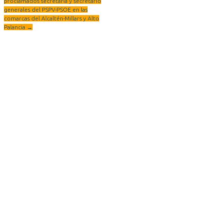
proclamados secretaria y secretario
generales del PSPV-PSOE en las
comarcas del Alcaltén-Millars y Alto
Palancia
→