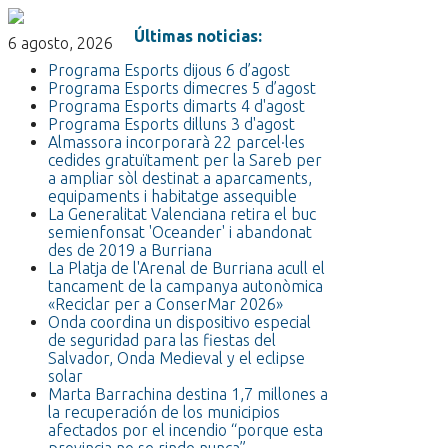
Últimas noticias:
6 agosto, 2026
Programa Esports dijous 6 d’agost
Programa Esports dimecres 5 d’agost
Programa Esports dimarts 4 d'agost
Programa Esports dilluns 3 d'agost
Almassora incorporarà 22 parcel·les
cedides gratuïtament per la Sareb per
a ampliar sòl destinat a aparcaments,
equipaments i habitatge assequible
La Generalitat Valenciana retira el buc
semienfonsat 'Oceander' i abandonat
des de 2019 a Burriana
La Platja de l'Arenal de Burriana acull el
tancament de la campanya autonòmica
«Reciclar per a ConserMar 2026»
Onda coordina un dispositivo especial
de seguridad para las fiestas del
Salvador, Onda Medieval y el eclipse
solar
Marta Barrachina destina 1,7 millones a
la recuperación de los municipios
afectados por el incendio “porque esta