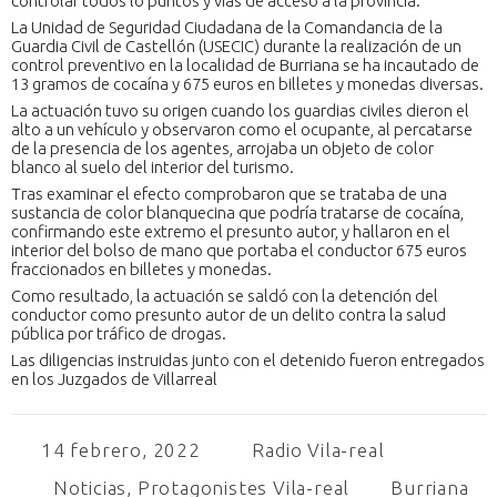
controlar todos lo puntos y vías de acceso a la provincia.
La Unidad de Seguridad Ciudadana de la Comandancia de la
Guardia Civil de Castellón (USECIC) durante la realización de un
control preventivo en la localidad de Burriana se ha incautado de
13 gramos de cocaína y 675 euros en billetes y monedas diversas.
La actuación tuvo su origen cuando los guardias civiles dieron el
alto a un vehículo y observaron como el ocupante, al percatarse
de la presencia de los agentes, arrojaba un objeto de color
blanco al suelo del interior del turismo.
Tras examinar el efecto comprobaron que se trataba de una
sustancia de color blanquecina que podría tratarse de cocaína,
confirmando este extremo el presunto autor, y hallaron en el
interior del bolso de mano que portaba el conductor 675 euros
fraccionados en billetes y monedas.
Como resultado, la actuación se saldó con la detención del
conductor como presunto autor de un delito contra la salud
pública por tráfico de drogas.
Las diligencias instruidas junto con el detenido fueron entregados
en los Juzgados de Villarreal
14 febrero, 2022
Radio Vila-real
Noticias
,
Protagonistes Vila-real
Burriana