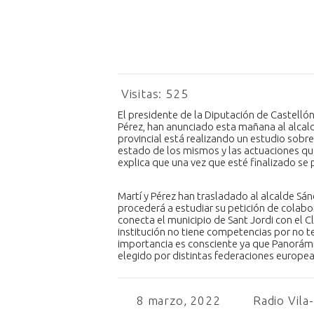
Visitas:
525
El presidente de la Diputación de Castellón,
Pérez, han anunciado esta mañana al alcald
provincial está realizando un estudio sobre 
estado de los mismos y las actuaciones que
explica que una vez que esté finalizado s
Martí y Pérez han trasladado al alcalde Sá
procederá a estudiar su petición de colabo
conecta el municipio de Sant Jordi con el C
institución no tiene competencias por no te
importancia es consciente ya que Panorámi
elegido por distintas federaciones europea
8 marzo, 2022
Radio Vila