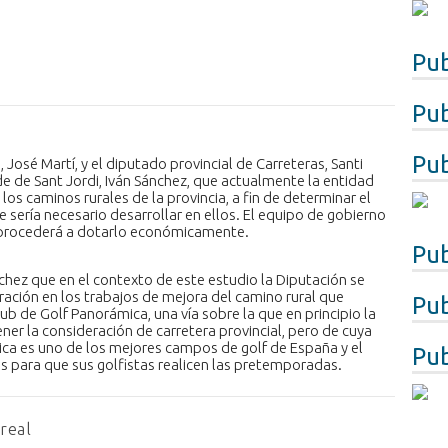
Pub
Pub
Pub
 José Martí, y el diputado provincial de Carreteras, Santi
e de Sant Jordi, Iván Sánchez, que actualmente la entidad
los caminos rurales de la provincia, a fin de determinar el
 sería necesario desarrollar en ellos. El equipo de gobierno
e procederá a dotarlo económicamente.
Pub
nchez que en el contexto de este estudio la Diputación se
ración en los trabajos de mejora del camino rural que
Pub
lub de Golf Panorámica, una vía sobre la que en principio la
ner la consideración de carretera provincial, pero de cuya
ca es uno de los mejores campos de golf de España y el
Pub
s para que sus golfistas realicen las pretemporadas.
-real