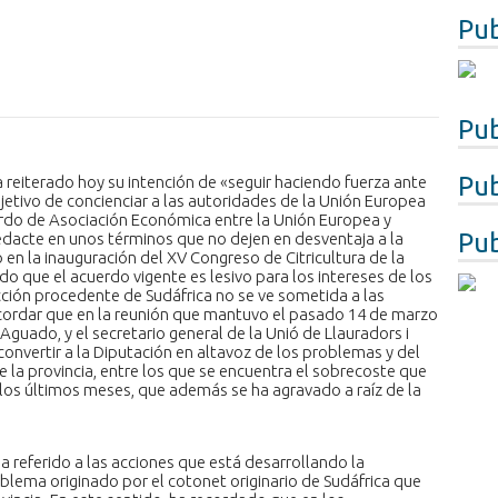
Pub
Pub
Pub
ha reiterado hoy su intención de «seguir haciendo fuerza ante
objetivo de concienciar a las autoridades de la Unión Europea
erdo de Asociación Económica entre la Unión Europea y
Pub
redacte en unos términos que no dejen en desventaja a la
o en la inauguración del XV Congreso de Citricultura de la
o que el acuerdo vigente es lesivo para los intereses de los
ción procedente de Sudáfrica no se ve sometida a las
ecordar que en la reunión que mantuvo el pasado 14 de marzo
guado, y el secretario general de la Unió de Llauradors i
onvertir a la Diputación en altavoz de los problemas y del
de la provincia, entre los que se encuentra el sobrecoste que
los últimos meses, que además se ha agravado a raíz de la
a referido a las acciones que está desarrollando la
oblema originado por el cotonet originario de Sudáfrica que