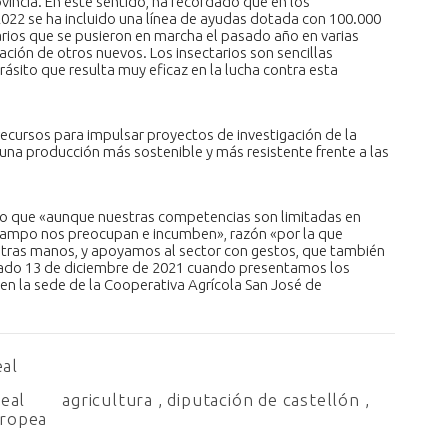
vincia. En este sentido, ha recordado que en los
22 se ha incluido una línea de ayudas dotada con 100.000
rios que se pusieron en marcha el pasado año en varias
eación de otros nuevos. Los insectarios son sencillas
arásito que resulta muy eficaz en la lucha contra esta
recursos para impulsar proyectos de investigación de la
 una producción más sostenible y más resistente frente a las
do que «aunque nuestras competencias son limitadas en
 campo nos preocupan e incumben», razón «por la que
ras manos, y apoyamos al sector con gestos, que también
asado 13 de diciembre de 2021 cuando presentamos los
 en la sede de la Cooperativa Agrícola San José de
eal
real
agricultura
,
diputación de castellón
,
uropea