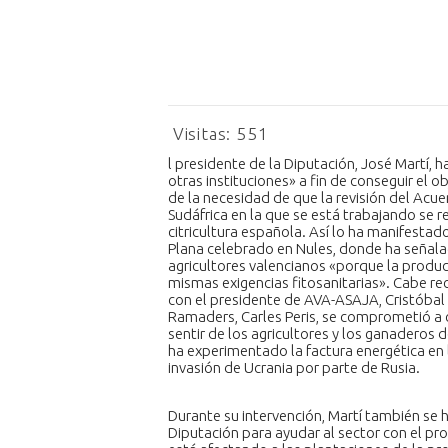
Visitas:
551
l presidente de la Diputación, José Martí, 
otras instituciones» a fin de conseguir el 
de la necesidad de que la revisión del Acu
Sudáfrica en la que se está trabajando se 
citricultura española. Así lo ha manifestad
Plana celebrado en Nules, donde ha señalad
agricultores valencianos «porque la produc
mismas exigencias fitosanitarias». Cabe r
con el presidente de AVA-ASAJA, Cristóbal A
Ramaders, Carles Peris, se comprometió a c
sentir de los agricultores y los ganaderos 
ha experimentado la factura energética en 
invasión de Ucrania por parte de Rusia.
Durante su intervención, Martí también se h
Diputación para ayudar al sector con el pr