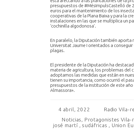
está afectando a las plantaciones de la pro
presupuestos de #MésImpulsCastelló de 20
euros para el mantenimiento de los insecta
cooperativas de la Plana Baixa y para la cr
instalaciones en las que se multiplica un p
‘cochinilla algodonosa’.
En paralelo, la Diputación también aporta 
Universitat Jaume I orientados a conseguir
plagas.
El presidente de la Diputación ha destaca
materia de agricultura, los problemas del
adoptamos las medidas que están en nuest
tienen su importancia, como ocurrió el p
presupuestos de la institución de este año
Almassora».
4 abril, 2022
Radio Vila-r
Noticias
,
Protagonistes Vila-
josé martí
,
sudáfricas
,
Union E