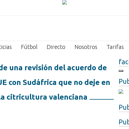
icias
Fútbol
Directo
Nosotros
Tarifas
fa
de una revisión del acuerdo de
Pub
UE con Sudáfrica que no deje en
la citricultura valenciana
Pub
Pub