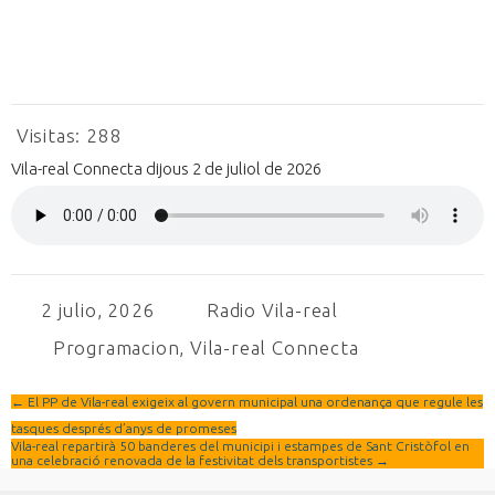
Visitas:
288
Vila-real Connecta dijous 2 de juliol de 2026
2 julio, 2026
Radio Vila-real
Programacion
,
Vila-real Connecta
←
El PP de Vila-real exigeix al govern municipal una ordenança que regule les
tasques després d’anys de promeses
Vila-real repartirà 50 banderes del municipi i estampes de Sant Cristòfol en
una celebració renovada de la festivitat dels transportistes
→