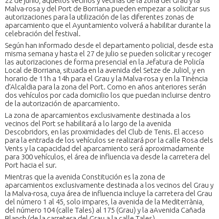
22 de junio, aquellos vecinos y vecinas de la zona del Grau y la
Malva-rosa y del Port de Borriana pueden empezar a solicitar sus
autorizaciones para la utilización de las diferentes zonas de
aparcamiento que el Ayuntamiento volverá a habilitar durante la
celebración del festival.
Según han informado desde el departamento policial, desde esta
misma semana y hasta el 27 de julio se pueden solicitar y recoger
las autorizaciones de forma presencial en la Jefatura de Policía
Local de Borriana, situada en la avenida del Setze de Juliol, y en
horario de 11h a 14h para el Grau y la Malva-rosa y en la Tinència
d’Alcaldia para la zona del Port. Como en años anteriores serán
dos vehículos por cada domicilio los que puedan incluirse dentro
de la autorización de aparcamiento.
La zona de aparcamientos exclusivamente destinada a los
vecinos del Port se habilitará a lo largo de la avenida
Descobridors, en las proximidades del Club de Tenis. El acceso
para la entrada de los vehículos se realizará por la calle Rosa dels
Vents y la capacidad del aparcamiento será aproximadamente
para 300 vehículos, el área de influencia va desde la carretera del
Port hacia el sur.
Mientras que la avenida Constitución es la zona de
aparcamientos exclusivamente destinada a los vecinos del Grau y
la Malva-rosa, cuya área de influencia incluye la carretera del Grau
del número 1 al 45, solo impares, la avenida de la Mediterrània,
del número 104 (calle Tales) al 175 (Grau) y la aAvenida Cañada
Blanch (de la carretera del Grau a la calle Tales).