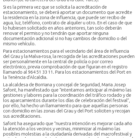
Si es la primera vez que se solicita la acreditación de
estacionamiento, se deberá aportar un documento que acredite
la residencia en la zona de influencia, que puede ser recibo de
agua, luz, teléfono, contrato de alquiler u otro. En el caso de que
lo hubiesen solicitado en años anteriores, tan solo deberán
renovar el permiso y no tendrán que aportar ninguna
documentación adicional si no hay cambios de domicilio o del
mismo vehículo.
Para estacionamientos para el vecindario del área de influencia
del Grau y la Malva-rosa, la recogida de las acreditaciones pueden
ser personalmente en la central de policía o por correo
electrónico, previa comprobación de que figuran en el registro
llamando al 964 51 33 11. Para los estacionamientos del Port en
la Tenència d’Alcaldia.
La alcaldesa de Borriana y concejal de Seguridad, Maria Josep
Safont, ha manifestado que “intentamos anticipar al máximo las
gestiones y labores para la coordinación del tráfico rodado y de
los aparcamientos durante los días de celebración del festival”,
por ello, ha hecho un llamamiento para que aquellas personas
con domicilio en las zonas del Grau y del Port soliciten y recojan
sus acreditaciones.
Safont ha asegurado que “nuestra intención es mejorar cada año
la atención a los vecinos y vecinas, minimizar al máximo las
posibles molestias a la ciudadanía derivadas del macrofestival y