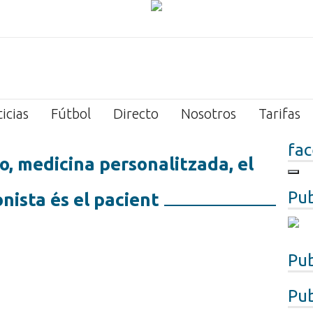
icias
Fútbol
Directo
Nosotros
Tarifas
fa
jo, medicina personalitzada, el
Pub
nista és el pacient
Pub
Pub