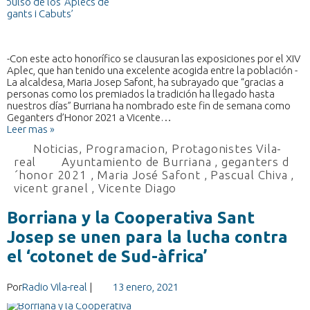
-Con este acto honorífico se clausuran las exposiciones por el XIV
Aplec, que han tenido una excelente acogida entre la población -
La alcaldesa, Maria Josep Safont, ha subrayado que “gracias a
personas como los premiados la tradición ha llegado hasta
nuestros días” Burriana ha nombrado este fin de semana como
Geganters d’Honor 2021 a Vicente…
Leer mas »
Noticias
,
Programacion
,
Protagonistes Vila-
real
Ayuntamiento de Burriana
,
geganters d
´honor 2021
,
Maria José Safont
,
Pascual Chiva
,
vicent granel
,
Vicente Diago
Borriana y la Cooperativa Sant
Josep se unen para la lucha contra
el ‘cotonet de Sud-àfrica’
Por
Radio Vila-real
|
13 enero, 2021