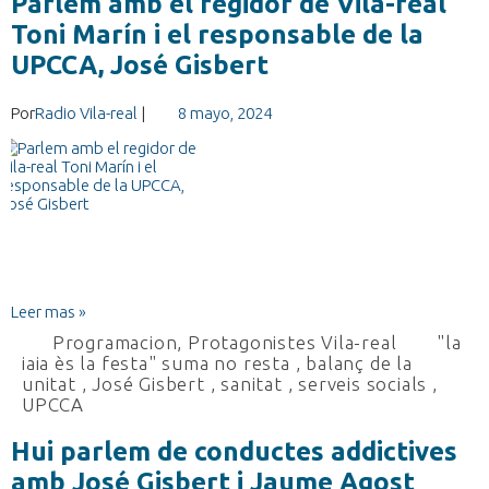
Parlem amb el regidor de Vila-real
Toni Marín i el responsable de la
UPCCA, José Gisbert
Por
Radio Vila-real
|
8 mayo, 2024
Leer mas »
Programacion
,
Protagonistes Vila-real
"la
iaia ès la festa" suma no resta
,
balanç de la
unitat
,
José Gisbert
,
sanitat
,
serveis socials
,
UPCCA
Hui parlem de conductes addictives
amb José Gisbert i Jaume Agost