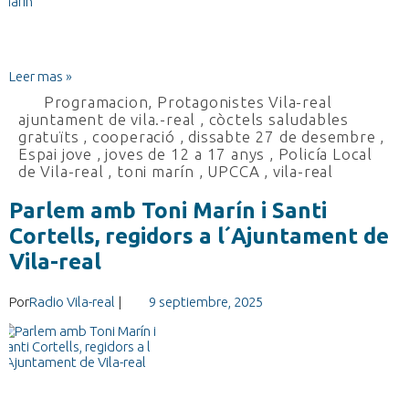
Leer mas »
Programacion
,
Protagonistes Vila-real
ajuntament de vila.-real
,
còctels saludables
gratuïts
,
cooperació
,
dissabte 27 de desembre
,
Espai jove
,
joves de 12 a 17 anys
,
Policía Local
de Vila-real
,
toni marín
,
UPCCA
,
vila-real
Parlem amb Toni Marín i Santi
Cortells, regidors a l´Ajuntament de
Vila-real
Por
Radio Vila-real
|
9 septiembre, 2025