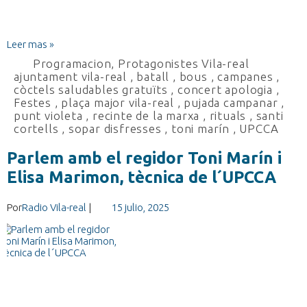
Leer mas »
Programacion
,
Protagonistes Vila-real
ajuntament vila-real
,
batall
,
bous
,
campanes
,
còctels saludables gratuïts
,
concert apologia
,
Festes
,
plaça major vila-real
,
pujada campanar
,
punt violeta
,
recinte de la marxa
,
rituals
,
santi
cortells
,
sopar disfresses
,
toni marín
,
UPCCA
Parlem amb el regidor Toni Marín i
Elisa Marimon, tècnica de l´UPCCA
Por
Radio Vila-real
|
15 julio, 2025