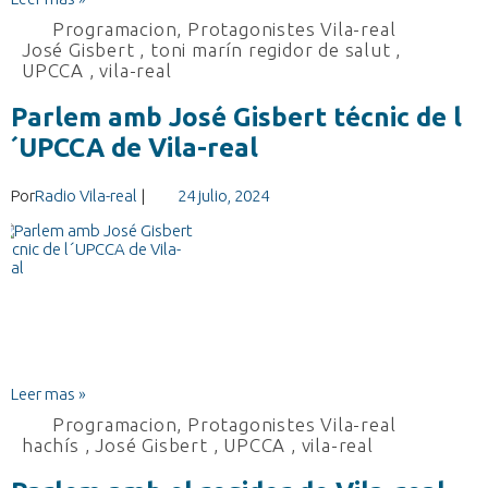
Programacion
,
Protagonistes Vila-real
José Gisbert
,
toni marín regidor de salut
,
UPCCA
,
vila-real
Parlem amb José Gisbert técnic de l
´UPCCA de Vila-real
Por
Radio Vila-real
|
24 julio, 2024
Leer mas »
Programacion
,
Protagonistes Vila-real
hachís
,
José Gisbert
,
UPCCA
,
vila-real