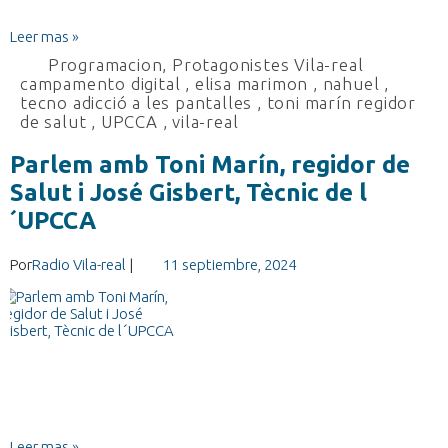
Leer mas »
Programacion
,
Protagonistes Vila-real
campamento digital
,
elisa marimon
,
nahuel
,
tecno adicció a les pantalles
,
toni marín regidor
de salut
,
UPCCA
,
vila-real
Parlem amb Toni Marín, regidor de
Salut i José Gisbert, Tècnic de l
´UPCCA
Por
Radio Vila-real
|
11 septiembre, 2024
Leer mas »