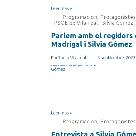
Leer mas »
Programacion
,
Protagonistes 
PSOE de Vila-real
,
Silvia Gómez
Parlem amb el regidors 
Madrigal i Silvia Gómez
Por
Radio Vila-real
|
5 septiembre, 2023
Leer mas »
Programacion
,
Protagonistes 
Entrevista a Silvia Gómez