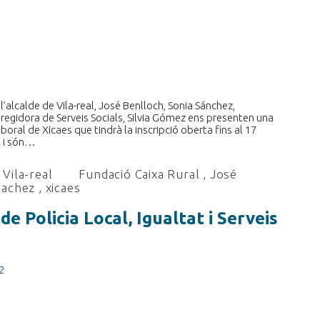
alcalde de Vila-real, José Benlloch, Sonia Sánchez,
a regidora de Serveis Socials, Silvia Gómez ens presenten una
oral de Xicaes que tindrà la inscripció oberta fins al 17
t i són…
Vila-real
Fundació Caixa Rural
,
José
nachez
,
xicaes
de Policia Local, Igualtat i Serveis
2