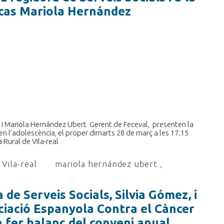
cas Mariola Hernández
z, i Mariola Hernández Ubert Gerent de Feceval, presenten la
 en l’adolescència, el proper dimarts 28 de març a les 17.15
 Rural de Vila-real
Vila-real
mariola hernández ubert
,
a de Serveis Socials, Silvia Gómez, i
ciació Espanyola Contra el Càncer
a fer balanç del conveni anual