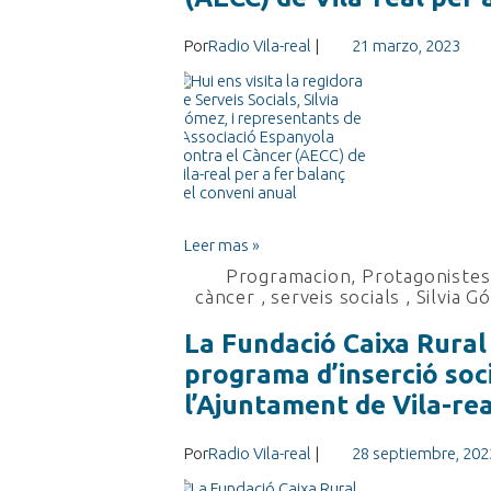
Por
Radio Vila-real
|
21 marzo, 2023
Leer mas »
Programacion
,
Protagonistes 
càncer
,
serveis socials
,
Silvia G
La Fundació Caixa Rural
programa d’inserció soc
l’Ajuntament de Vila-rea
Por
Radio Vila-real
|
28 septiembre, 202