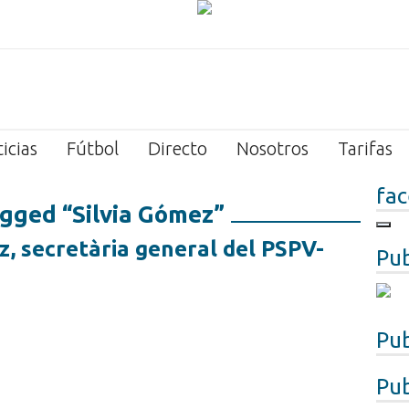
icias
Fútbol
Directo
Nosotros
Tarifas
fa
gged “Silvia Gómez”
, secretària general del PSPV-
Pub
Pub
Pub