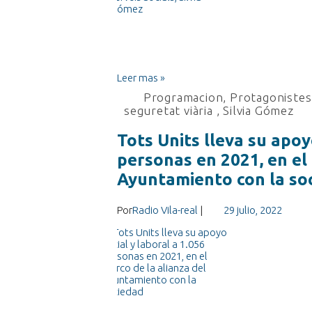
Leer mas »
Programacion
,
Protagonistes 
seguretat viària
,
Silvia Gómez
Tots Units lleva su apoy
personas en 2021, en el 
Ayuntamiento con la so
Por
Radio Vila-real
|
29 julio, 2022