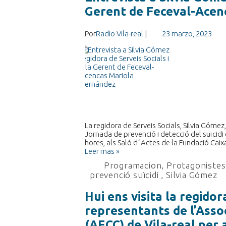
Gerent de Feceval-Acen
Por
Radio Vila-real
|
23 marzo, 2023
La regidora de Serveis Socials, Silvia Góme
Jornada de prevenció i detecció del suïcidi
hores, als Saló d´Actes de la Fundació Caixa
Leer mas »
Programacion
,
Protagonistes 
prevenció suïcidi
,
Silvia Gómez
Hui ens visita la regidor
representants de l’Asso
(AECC) de Vila-real per 