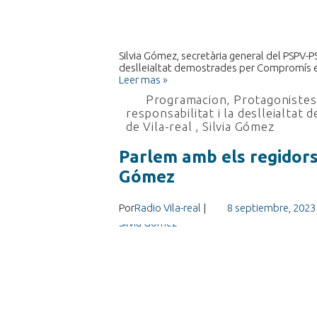
Silvia Gómez, secretària general del PSPV-P
deslleialtat demostrades per Compromís en
Leer mas »
Programacion
,
Protagonistes 
responsabilitat i la deslleialtat
de Vila-real
,
Silvia Gómez
Parlem amb els regidors 
Gómez
Por
Radio Vila-real
|
8 septiembre, 2023