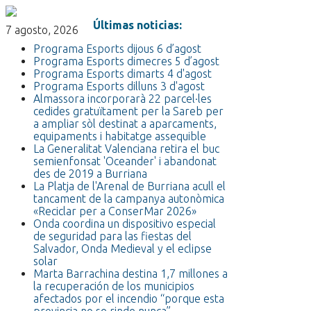
Últimas noticias:
7 agosto, 2026
Programa Esports dijous 6 d’agost
Programa Esports dimecres 5 d’agost
Programa Esports dimarts 4 d'agost
Programa Esports dilluns 3 d'agost
Almassora incorporarà 22 parcel·les
cedides gratuïtament per la Sareb per
a ampliar sòl destinat a aparcaments,
equipaments i habitatge assequible
La Generalitat Valenciana retira el buc
semienfonsat 'Oceander' i abandonat
des de 2019 a Burriana
La Platja de l'Arenal de Burriana acull el
tancament de la campanya autonòmica
«Reciclar per a ConserMar 2026»
Onda coordina un dispositivo especial
de seguridad para las fiestas del
Salvador, Onda Medieval y el eclipse
solar
Marta Barrachina destina 1,7 millones a
la recuperación de los municipios
afectados por el incendio “porque esta