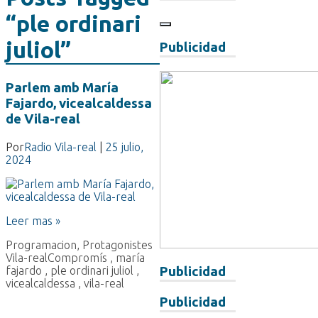
“ple ordinari
juliol”
Publicidad
Parlem amb María
Fajardo, vicealcaldessa
de Vila-real
Por
Radio Vila-real
|
25 julio,
2024
Leer mas »
Programacion
,
Protagonistes
Vila-real
Compromís
,
maría
fajardo
,
ple ordinari juliol
,
Publicidad
vicealcaldessa
,
vila-real
Publicidad