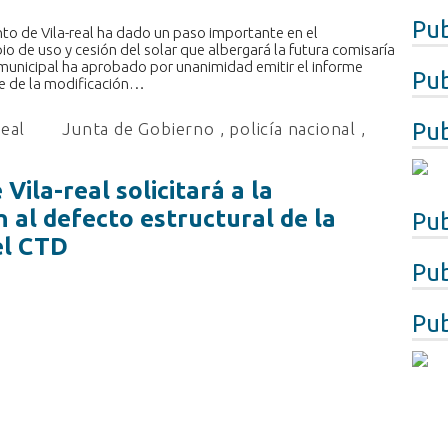
Pub
to de Vila-real ha dado un paso importante en el
o de uso y cesión del solar que albergará la futura comisaría
 municipal ha aprobado por unanimidad emitir el informe
Pub
ble de la modificación…
Pub
real
Junta de Gobierno
,
policía nacional
,
Vila-real solicitará a la
 al defecto estructural de la
Pub
el CTD
Pub
Pub