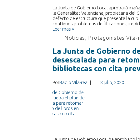
La Junta de Gobierno Local aprobará mañan
la Generalitat Valenciana, propietaria del 
defecto de estructura que presenta la cubi
continuos problemas de filtraciones, impid
Leer mas »
Noticias
,
Protagonistes Vila-
La Junta de Gobierno de
desescalada para retoma
bibliotecas con cita prev
Por
Radio Vila-real
|
8 julio, 2020
La Junta de Gobierno Local ha aprobado lo