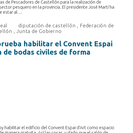
ías de Pescadores de Castellón para la realización de
sector pesquero en la provincia. El presidente José Martí ha
e estar al…
real
diputación de castellón
,
Federación de
ellón
,
Junta de Gobierno
rueba habilitar el Convent Espai
n de bodas civiles de forma
 habilitar el edificio del Convent Espai d’Art como espacio
de manera gratuita. Así las cosas, y dado que el salón de