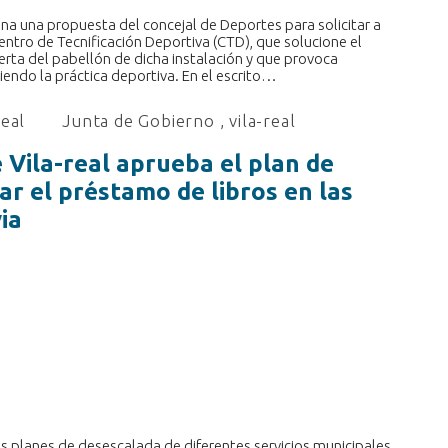
a una propuesta del concejal de Deportes para solicitar a
Centro de Tecnificación Deportiva (CTD), que solucione el
erta del pabellón de dicha instalación y que provoca
iendo la práctica deportiva. En el escrito…
real
Junta de Gobierno
,
vila-real
 Vila-real aprueba el plan de
r el préstamo de libros en las
ia
s planes de desescalada de diferentes servicios municipales,