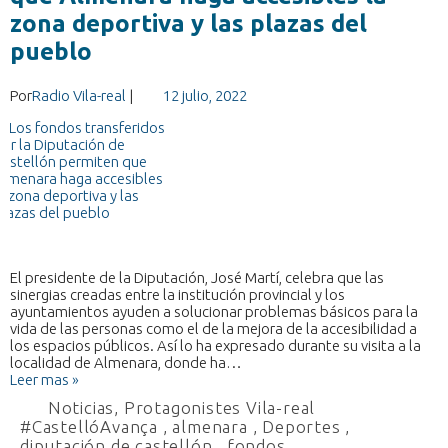
zona deportiva y las plazas del
pueblo
Por
Radio Vila-real
|
12 julio, 2022
El presidente de la Diputación, José Martí, celebra que las
sinergias creadas entre la institución provincial y los
ayuntamientos ayuden a solucionar problemas básicos para la
vida de las personas como el de la mejora de la accesibilidad a
los espacios públicos. Así lo ha expresado durante su visita a la
localidad de Almenara, donde ha…
Leer mas »
Noticias
,
Protagonistes Vila-real
#CastellóAvança
,
almenara
,
Deportes
,
diputación de castellón
,
fondos
,