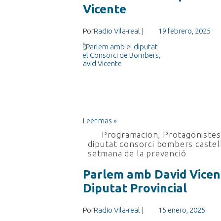
Vicente
Por
Radio Vila-real
|
19 febrero, 2025
Leer mas »
Programacion
,
Protagonistes 
diputat consorci bombers castel
setmana de la prevenció
Parlem amb David Vicent
Diputat Provincial
Por
Radio Vila-real
|
15 enero, 2025