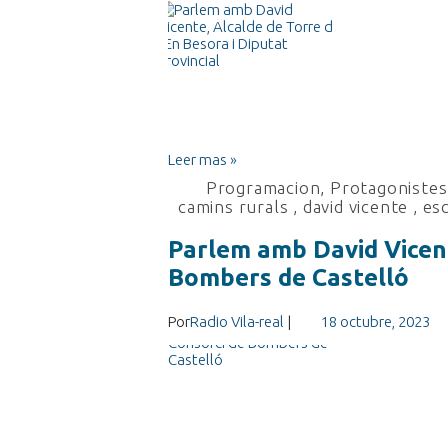
Leer mas »
Programacion
,
Protagonistes 
camins rurals
,
david vicente
,
esc
Parlem amb David Vicent
Bombers de Castelló
Por
Radio Vila-real
|
18 octubre, 2023