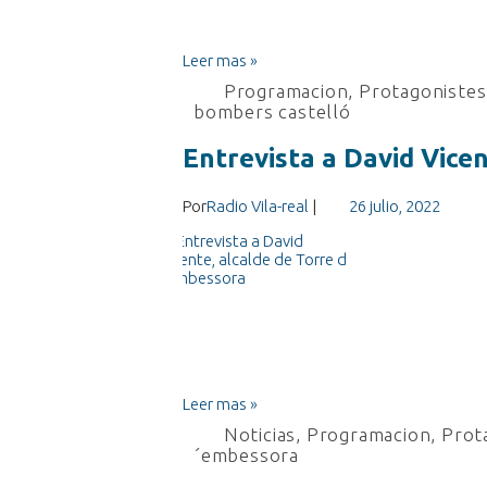
Leer mas »
Programacion
,
Protagonistes 
bombers castelló
Entrevista a David Vice
Por
Radio Vila-real
|
26 julio, 2022
Leer mas »
Noticias
,
Programacion
,
Prota
´embessora