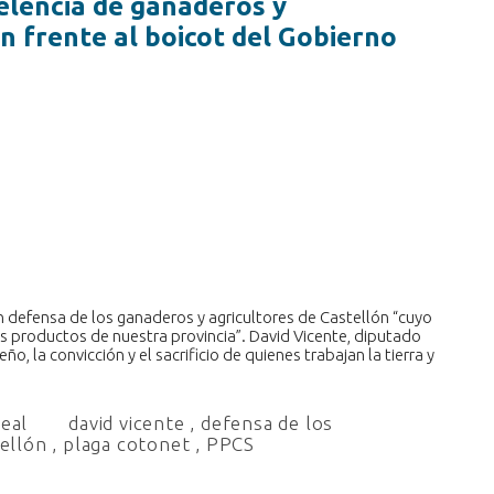
celencia de ganaderos y
n frente al boicot del Gobierno
en defensa de los ganaderos y agricultores de Castellón “cuyo
os productos de nuestra provincia”. David Vicente, diputado
ño, la convicción y el sacrificio de quienes trabajan la tierra y
real
david vicente
,
defensa de los
tellón
,
plaga cotonet
,
PPCS