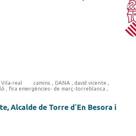
Vila-real
camins
,
DANA
,
david vicente
,
ló
,
fira emergències- de març-torreblanca
,
e, Alcalde de Torre d´En Besora i