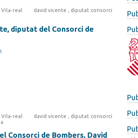
Vila-real
david vicente
,
diputat consorci
Pub
e, diputat del Consorci de
Pub
5
Pub
Pub
Vila-real
david vicente
,
diputat consorci
ja
Pub
el Consorci de Bombers, David