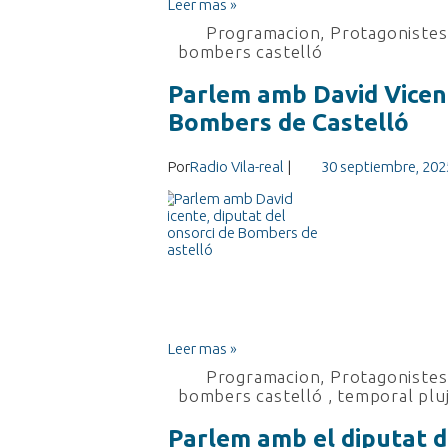
Leer mas »
Programacion
,
Protagonistes 
bombers castelló
Parlem amb David Vicent
Bombers de Castelló
Por
Radio Vila-real
|
30 septiembre, 202
Leer mas »
Programacion
,
Protagonistes 
bombers castelló
,
temporal plu
Parlem amb el diputat d