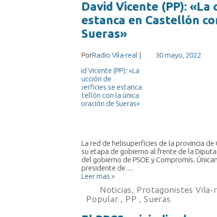
David Vicente (PP): «La 
estanca en Castellón co
Sueras»
Por
Radio Vila-real
|
30 mayo, 2022
La red de helisuperficies de la provincia d
su etapa de gobierno al frente de la Dipu
del gobierno de PSOE y Compromís. Únicame
presidente de…
Leer mas »
Noticias
,
Protagonistes Vila-
Popular
,
PP
,
Sueras