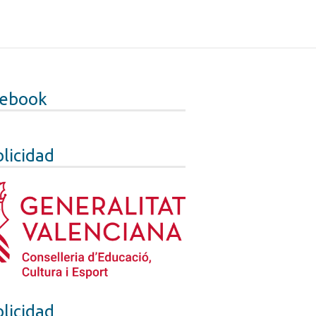
cebook
licidad
licidad