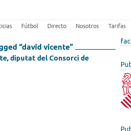
icias
Fútbol
Directo
Nosotros
Tarifas
fa
gged “david vicente”
e, diputat del Consorci de
Pub
Pub