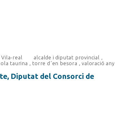
Vila-real
alcalde i diputat provincial
,
ola taurina
,
torre d´en besora
,
valoració any
e, Diputat del Consorci de