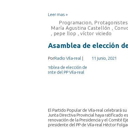
Leer mas »
Programacion
,
Protagonistes 
María Agustina Castellón
,
Convo
,
pepe llop
,
víctor viciedo
Asamblea de elección de
Por
Radio Vila-real
|
11 junio, 2021
El Partido Popular de Vila-real celebrará s
Junta Directiva Provincial haya ratificado 
renovación de la Presidencia y el Comité Ej
presidente del PP de Vila-real Héctor Fol