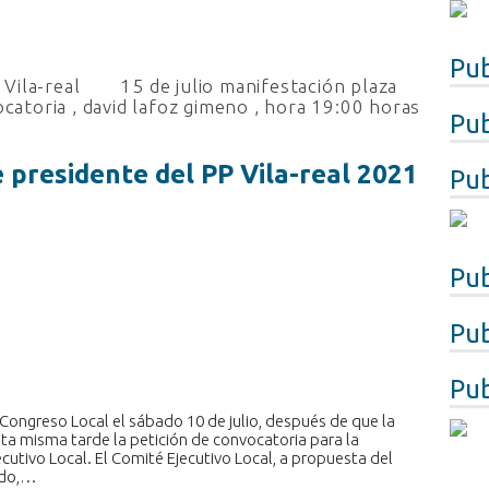
Pub
Vila-real
15 de julio manifestación plaza
catoria
,
david lafoz gimeno
,
hora 19:00 horas
Pub
 presidente del PP Vila-real 2021
Pub
Pub
Pub
Pub
u Congreso Local el sábado 10 de julio, después de que la
esta misma tarde la petición de convocatoria para la
ecutivo Local. El Comité Ejecutivo Local, a propuesta del
gado,…