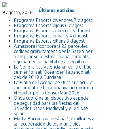
Últimas noticias:
9 agosto, 2026
Programa Esports divendres 7 d’agost
Programa Esports dijous 6 d’agost
Programa Esports dimecres 5 d’agost
Programa Esports dimarts 4 d'agost
Programa Esports dilluns 3 d'agost
Almassora incorporarà 22 parcel·les
cedides gratuïtament per la Sareb per
a ampliar sòl destinat a aparcaments,
equipaments i habitatge assequible
La Generalitat Valenciana retira el buc
semienfonsat 'Oceander' i abandonat
des de 2019 a Burriana
La Platja de l'Arenal de Burriana acull el
tancament de la campanya autonòmica
«Reciclar per a ConserMar 2026»
Onda coordina un dispositivo especial
de seguridad para las fiestas del
Salvador, Onda Medieval y el eclipse
solar
Marta Barrachina destina 1,7 millones a
la recuperación de los municipios