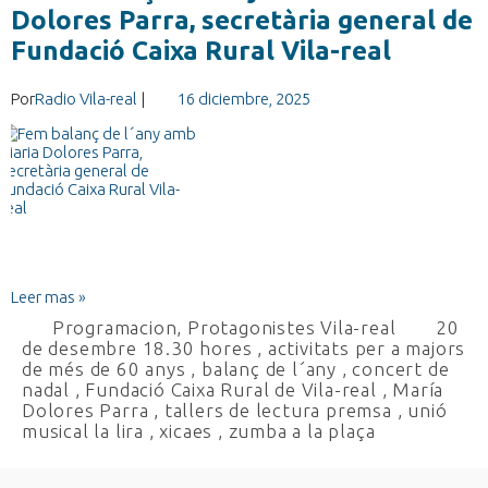
Dolores Parra, secretària general de
Fundació Caixa Rural Vila-real
Por
Radio Vila-real
|
16 diciembre, 2025
Leer mas »
Programacion
,
Protagonistes Vila-real
20
de desembre 18.30 hores
,
activitats per a majors
de més de 60 anys
,
balanç de l´any
,
concert de
nadal
,
Fundació Caixa Rural de Vila-real
,
María
Dolores Parra
,
tallers de lectura premsa
,
unió
musical la lira
,
xicaes
,
zumba a la plaça