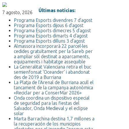
Últimas noticias:
7 agosto, 2026
Programa Esports divendres 7 d’agost
Programa Esports dijous 6 d’agost
Programa Esports dimecres 5 d’agost
Programa Esports dimarts 4 d'agost
Programa Esports dilluns 3 d'agost
Almassora incorporarà 22 parcel·les
cedides gratuïtament per la Sareb per
a ampliar sòl destinat a aparcaments,
equipaments i habitatge assequible
La Generalitat Valenciana retira el buc
semienfonsat 'Oceander' i abandonat
des de 2019 a Burriana
La Platja de l'Arenal de Burriana acull el
tancament de la campanya autonòmica
«Reciclar per a ConserMar 2026»
Onda coordina un dispositivo especial
de seguridad para las fiestas del
Salvador, Onda Medieval y el eclipse
solar
Marta Barrachina destina 1,7 millones a
la recuperación de los municipios