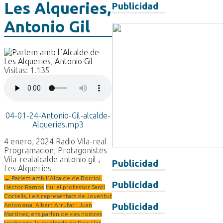
Les Alqueries,
Publicidad
Antonio Gil
Visitas:
1.135
04-01-24-Antonio-Gil-alcalde-
Alqueries.mp3
4 enero, 2024
Radio Vila-real
Programacion
,
Protagonistes
Vila-real
alcalde antonio gil
,
Publicidad
Les Alqueríes
←
Parlem amb l´Alcalde de Borriol,
Publicidad
Héctor Ramos
Hui el professor Santi
Cortells, i els representats de Joventut
Antoniana, Albert Arrufat i Juan
Publicidad
Martínez, ens parlen de «les nostres
tradicions, la cavalcada de Reis i les