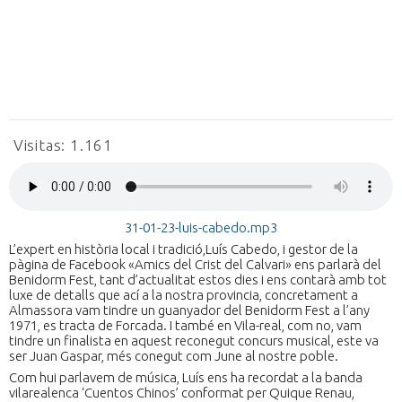
Visitas:
1.161
31-01-23-luis-cabedo.mp3
L’expert en història local i tradició,Luís Cabedo, i gestor de la
pàgina de Facebook «Amics del Crist del Calvari» ens parlarà del
Benidorm Fest, tant d’actualitat estos dies i ens contarà amb tot
luxe de detalls que ací a la nostra provincia, concretament a
Almassora vam tindre un guanyador del Benidorm Fest a l’any
1971, es tracta de Forcada. I també en Vila-real, com no, vam
tindre un finalista en aquest reconegut concurs musical, este va
ser Juan Gaspar, més conegut com June al nostre poble.
Com hui parlavem de música, Luís ens ha recordat a la banda
vilarealenca ‘Cuentos Chinos’ conformat per Quique Renau,